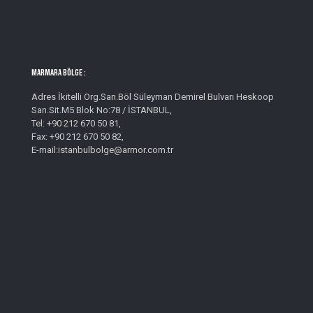
MARMARA BÖLGE :
Adres İkitelli Org.San.Böl Süleyman Demirel Bulvarı Heskoop
San.Sit.M5 Blok No:78 / İSTANBUL,
Tel: +90 212 670 50 81,
Fax: +90 212 670 50 82,
E-mail:istanbulbolge@armor.com.tr