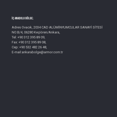
İç Anadolu Bölge;
Adres Ovacık, 2034 CAD ALÜMİNYUMCULAR SANAYİ SİTESİ
NO:B/4, 06280 Keçiören/Ankara,
Tel: +90 312 395 89 09,
Fax: +90 312 395 89 08,
Cep: +90 532 482 26 48,
E-mail:ankarabolge@armor.com.tr