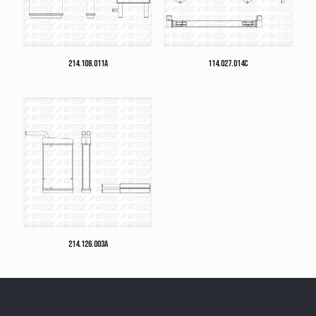
214.108.011A
114.027.014C
214.126.003A