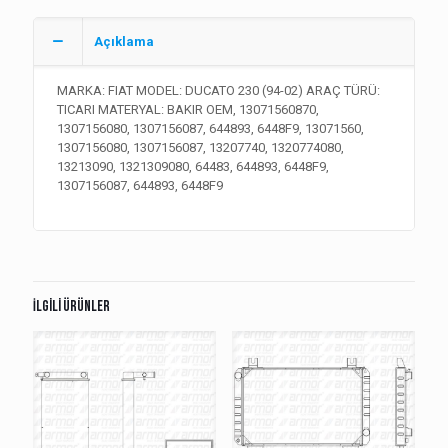
Açıklama
MARKA: FIAT MODEL: DUCATO 230 (94-02) ARAÇ TÜRÜ:
TICARI MATERYAL: BAKIR OEM, 13071560870,
1307156080, 1307156087, 644893, 6448F9, 13071560,
1307156080, 1307156087, 13207740, 1320774080,
13213090, 1321309080, 64483, 644893, 6448F9,
1307156087, 644893, 6448F9
İlgili ürünler