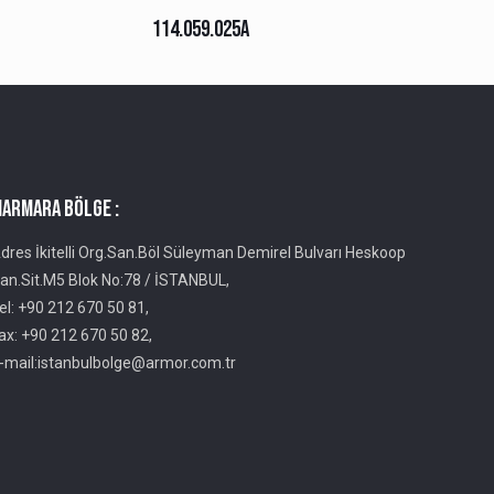
114.059.025A
ARMARA BÖLGE :
dres İkitelli Org.San.Böl Süleyman Demirel Bulvarı Heskoop
an.Sit.M5 Blok No:78 / İSTANBUL,
el: +90 212 670 50 81,
ax: +90 212 670 50 82,
-mail:istanbulbolge@armor.com.tr