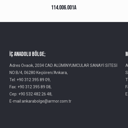
114.006.001A
İç Anadolu Bölge;
M
Adres Ovacık, 2034 CAD ALÜMİNYUMCULAR SANAYİ SİTESİ
A
NO:B/4, 06280 Keçiören/Ankara,
S
Tel: +90 312 395 89 09,
T
Fax: +90 312 395 89 08,
F
Cep: +90 532 482 26 48,
E
E-mail:ankarabolge@armor.com.tr