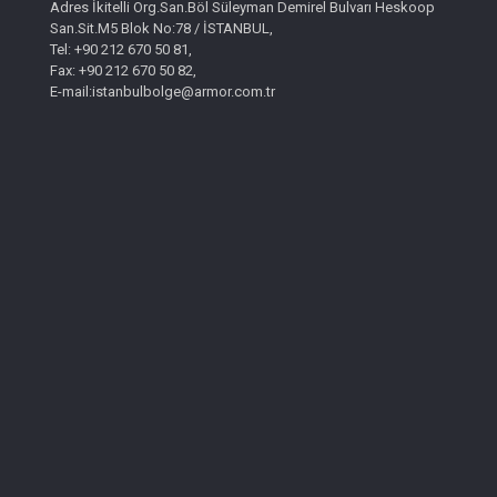
Adres İkitelli Org.San.Böl Süleyman Demirel Bulvarı Heskoop
San.Sit.M5 Blok No:78 / İSTANBUL,
Tel: +90 212 670 50 81,
Fax: +90 212 670 50 82,
E-mail:istanbulbolge@armor.com.tr