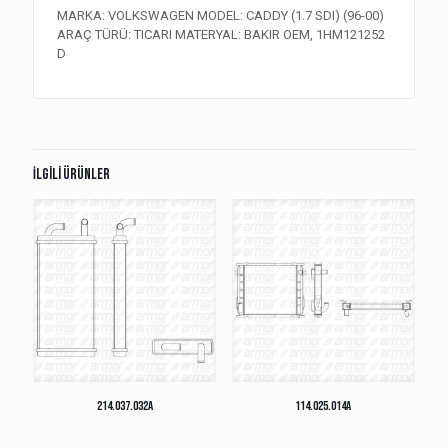
MARKA: VOLKSWAGEN MODEL: CADDY (1.7 SDI) (96-00)
ARAÇ TÜRÜ: TICARI MATERYAL: BAKIR OEM, 1HM121252
D
İlgili ürünler
214.037.032A
114.025.014A