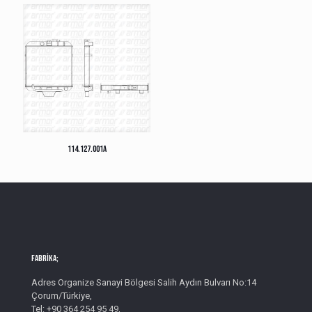
114.127.001A
Fabrika;
Adres Organize Sanayi Bölgesi Salih Aydın Bulvarı No:14
Çorum/Türkiye,
Tel: +90 364 254 95 49,