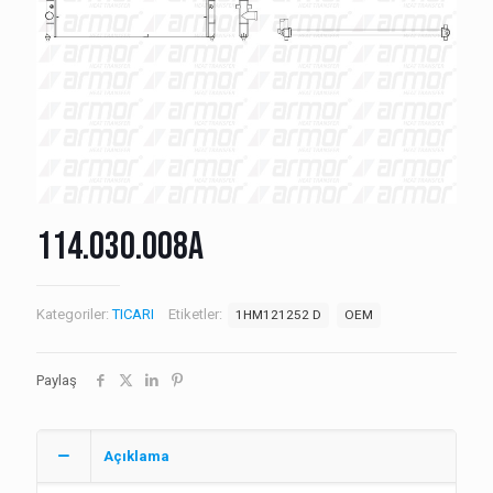
114.030.008A
Kategoriler:
TICARI
Etiketler:
1HM121252 D
OEM
Paylaş
Açıklama