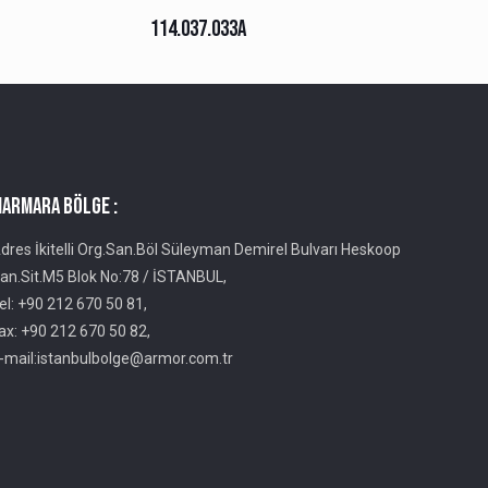
114.037.033A
ARMARA BÖLGE :
dres İkitelli Org.San.Böl Süleyman Demirel Bulvarı Heskoop
an.Sit.M5 Blok No:78 / İSTANBUL,
el: +90 212 670 50 81,
ax: +90 212 670 50 82,
-mail:istanbulbolge@armor.com.tr