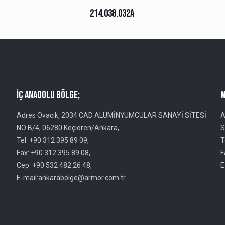
214.038.032A
İç Anadolu Bölge;
M
Adres Ovacık, 2034 CAD ALÜMİNYUMCULAR SANAYİ SİTESİ
A
NO:B/4, 06280 Keçiören/Ankara,
S
Tel: +90 312 395 89 09,
T
Fax: +90 312 395 89 08,
F
Cep: +90 532 482 26 48,
E
E-mail:ankarabolge@armor.com.tr