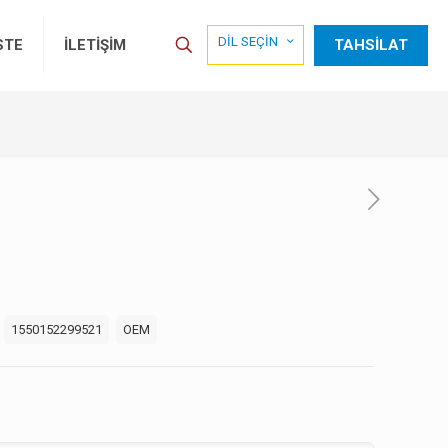
DİL SEÇİN
TAHSİLAT
STE
İLETİŞİM
:
1550152299521
OEM