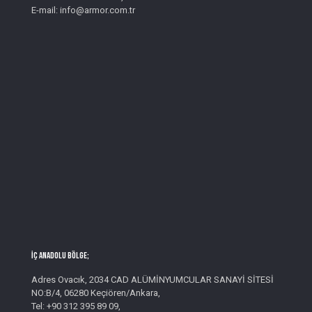
E-mail: info@armor.com.tr
İç Anadolu Bölge;
Adres Ovacık, 2034 CAD ALÜMİNYUMCULAR SANAYİ SİTESİ
NO:B/4, 06280 Keçiören/Ankara,
Tel: +90 312 395 89 09,