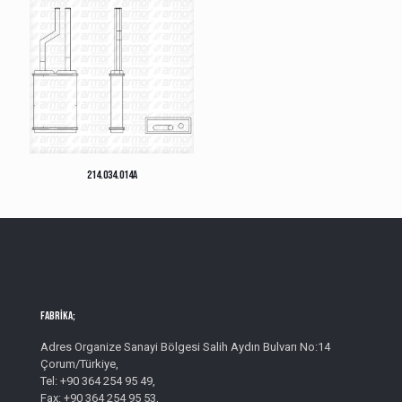
214.034.014A
Fabrika;
Adres Organize Sanayi Bölgesi Salih Aydın Bulvarı No:14
Çorum/Türkiye,
Tel: +90 364 254 95 49,
Fax: +90 364 254 95 53,