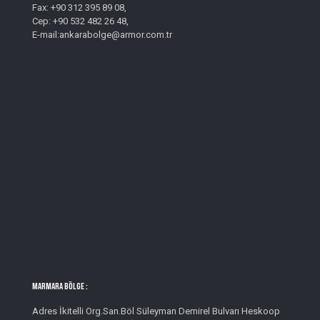
Fax: +90 312 395 89 08,
Cep: +90 532 482 26 48,
E-mail:ankarabolge@armor.com.tr
MARMARA BÖLGE :
Adres İkitelli Org.San.Böl Süleyman Demirel Bulvarı Heskoop