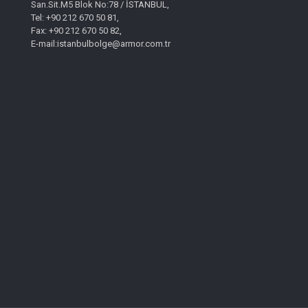
San.Sit.M5 Blok No:78 / İSTANBUL,
Tel: +90 212 670 50 81,
Fax: +90 212 670 50 82,
E-mail:istanbulbolge@armor.com.tr