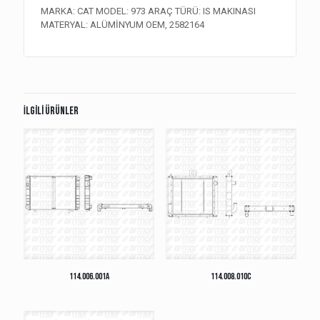
MARKA: CAT MODEL: 973 ARAÇ TÜRÜ: IS MAKINASI
MATERYAL: ALÜMİNYUM OEM, 2582164
İlgili ürünler
114.006.001A
114.008.010C