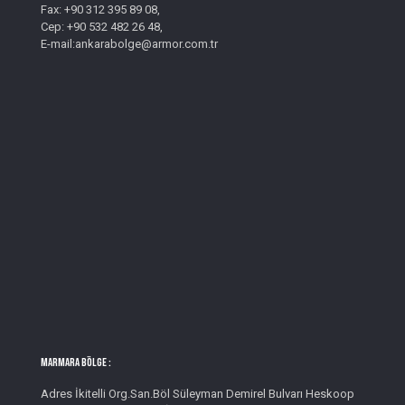
Fax: +90 312 395 89 08,
Cep: +90 532 482 26 48,
E-mail:ankarabolge@armor.com.tr
MARMARA BÖLGE :
Adres İkitelli Org.San.Böl Süleyman Demirel Bulvarı Heskoop