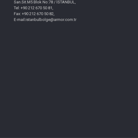
San.Sit.M5 Blok No:78 / İSTANBUL,
Tel: +90 212 670 50 81,
Fax: +90 212 670 50 82,
E-mail:istanbulbolge@armor.com.tr