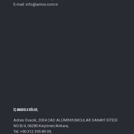
E-mail: info@armor.com.tr
İç Anadolu Bölge;
Adres Ovacık, 2034 CAD ALÜMİNYUMCULAR SANAYİ SİTESİ
NO:B/4, 06280 Keçiören/Ankara,
Tel: +90 312 395 89 09,