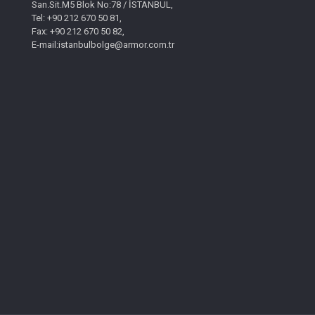
San.Sit.M5 Blok No:78 / İSTANBUL,
Tel: +90 212 670 50 81,
Fax: +90 212 670 50 82,
E-mail:istanbulbolge@armor.com.tr