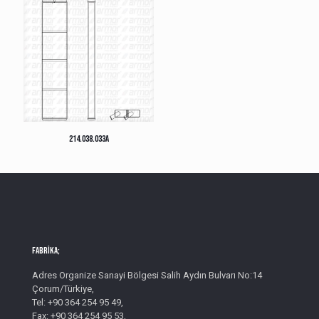
214.038.033A
Fabrika;
Adres Organize Sanayi Bölgesi Salih Aydın Bulvarı No:14
Çorum/Türkiye,
Tel: +90 364 254 95 49,
Fax: +90 364 254 95 53,