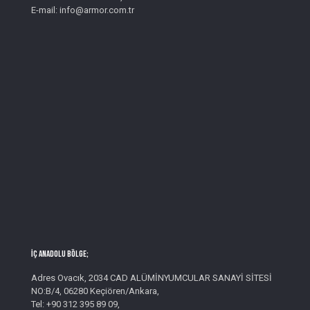
E-mail: info@armor.com.tr
İç Anadolu Bölge;
Adres Ovacık, 2034 CAD ALÜMİNYUMCULAR SANAYİ SİTESİ
NO:B/4, 06280 Keçiören/Ankara,
Tel: +90 312 395 89 09,