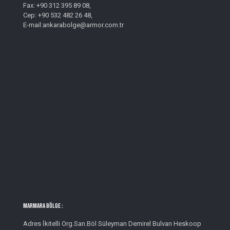
Fax: +90 312 395 89 08,
Cep: +90 532 482 26 48,
E-mail:ankarabolge@armor.com.tr
MARMARA BÖLGE :
Adres İkitelli Org.San.Böl Süleyman Demirel Bulvarı Heskoop