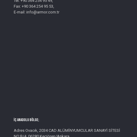
Tel: +90 364 254 95 49,
Fax: +90 364 254 95 53,
E-mail: info@armor.com.tr
İç Anadolu Bölge;
Adres Ovacık, 2034 CAD ALÜMİNYUMCULAR SANAYİ SİTESİ
NO:B/4, 06280 Keçiören/Ankara,