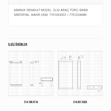
MARKA: RENAULT MODEL: CLIO ARAÇ TÜRÜ: BINEK
MATERYAL: BAKIR OEM, 7701034551 / 7701204680
İlgili ürünler
214.108.011A
214.037.032A