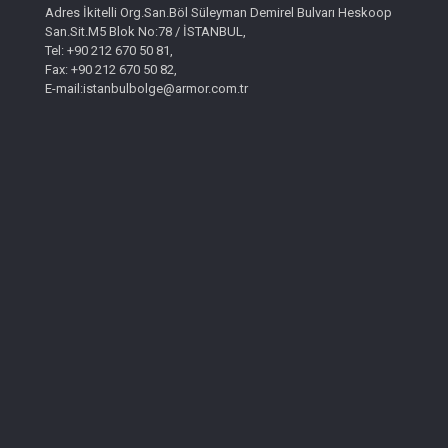
Adres İkitelli Org.San.Böl Süleyman Demirel Bulvarı Heskoop
San.Sit.M5 Blok No:78 / İSTANBUL,
Tel: +90 212 670 50 81,
Fax: +90 212 670 50 82,
E-mail:istanbulbolge@armor.com.tr