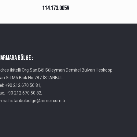
114.173.005A
ARMARA BÖLGE :
dres İkitelli Org.San.Böl Süleyman Demirel Bulvarı Heskoop
an.Sit.M5 Blok No:78 / İSTANBUL,
el: +90 212 670 50 81,
ax: +90 212 670 50 82,
-mail:istanbulbolge@armor.com.tr