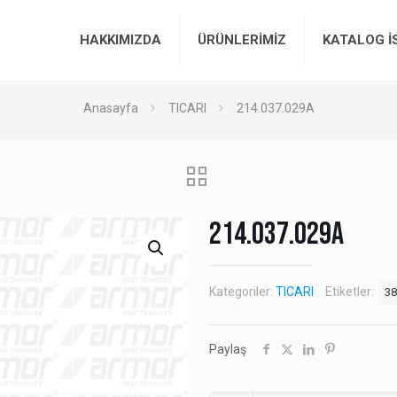
HAKKIMIZDA
ÜRÜNLERİMİZ
KATALOG İ
Anasayfa
TICARI
214.037.029A
214.037.029A
Kategoriler:
TICARI
Etiketler:
38
Paylaş