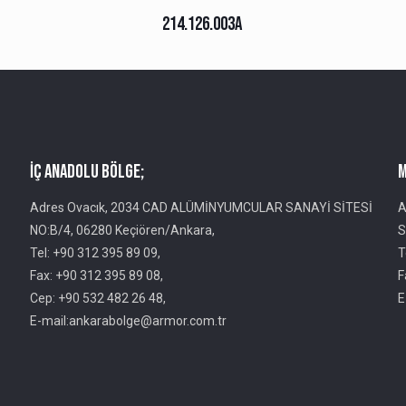
214.126.003A
İç Anadolu Bölge;
M
Adres Ovacık, 2034 CAD ALÜMİNYUMCULAR SANAYİ SİTESİ
A
NO:B/4, 06280 Keçiören/Ankara,
S
Tel: +90 312 395 89 09,
T
Fax: +90 312 395 89 08,
F
Cep: +90 532 482 26 48,
E
E-mail:ankarabolge@armor.com.tr