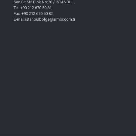
San.Sit.M5 Blok No:78 / İSTANBUL,
Tel: +90 212 670 50 81,
Fax: +90 212 670 50 82,
E-mail:istanbulbolge@armor.com.tr