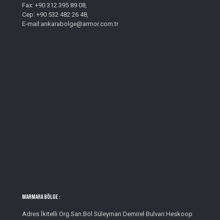
Fax: +90 312 395 89 08,
Cep: +90 532 482 26 48,
E-mail:ankarabolge@armor.com.tr
MARMARA BÖLGE :
Adres İkitelli Org.San.Böl Süleyman Demirel Bulvarı Heskoop