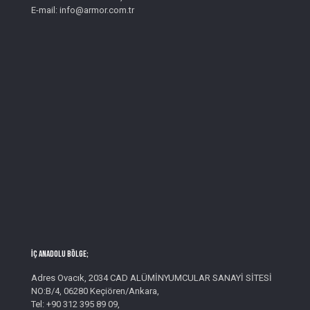
E-mail: info@armor.com.tr
İç Anadolu Bölge;
Adres Ovacık, 2034 CAD ALÜMİNYUMCULAR SANAYİ SİTESİ
NO:B/4, 06280 Keçiören/Ankara,
Tel: +90 312 395 89 09,