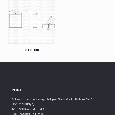
214.037.001A
Fabrika;
Adres Organize Sanayi Bölgesi Salih Aydın Bulvarı No:14
Çorum/Türkiye,
Tel: +90 364 254 95 49,
Fax: +90 364 254 95 53,