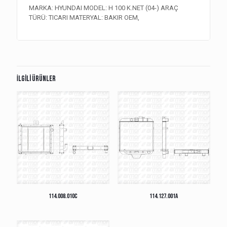
MARKA: HYUNDAI MODEL: H 100 K.NET (04-) ARAÇ
TÜRÜ: TICARI MATERYAL: BAKIR OEM,
İlgili ürünler
114.008.010C
114.127.001A