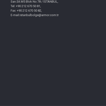
San.Sit.M5 Blok No:78 / İSTANBUL,
Tel: +90 212 670 50 81,
Fax: +90 212 670 50 82,
E-mail:istanbulbolge@armor.com.tr