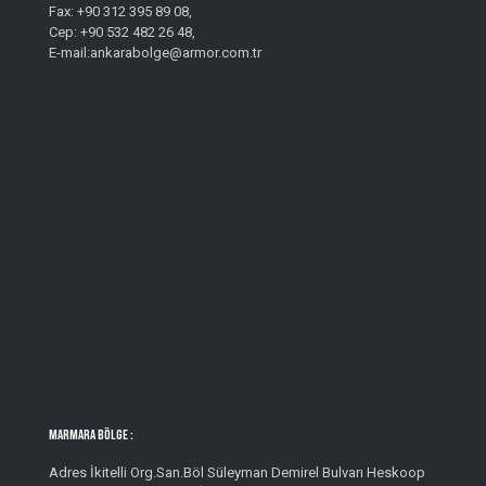
Fax: +90 312 395 89 08,
Cep: +90 532 482 26 48,
E-mail:ankarabolge@armor.com.tr
MARMARA BÖLGE :
Adres İkitelli Org.San.Böl Süleyman Demirel Bulvarı Heskoop