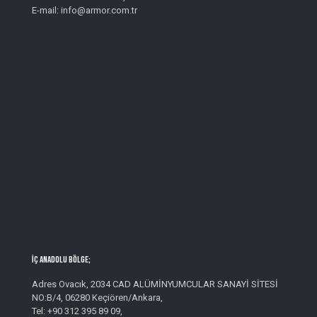
E-mail: info@armor.com.tr
İç Anadolu Bölge;
Adres Ovacık, 2034 CAD ALÜMİNYUMCULAR SANAYİ SİTESİ
NO:B/4, 06280 Keçiören/Ankara,
Tel: +90 312 395 89 09,