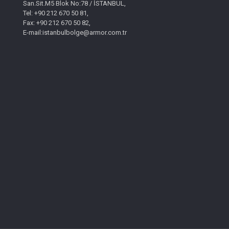
San.Sit.M5 Blok No:78 / İSTANBUL,
Tel: +90 212 670 50 81,
Fax: +90 212 670 50 82,
E-mail:istanbulbolge@armor.com.tr