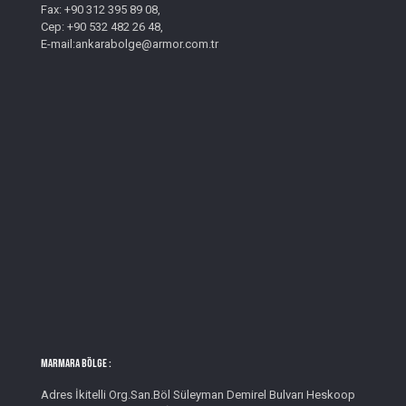
Fax: +90 312 395 89 08,
Cep: +90 532 482 26 48,
E-mail:ankarabolge@armor.com.tr
MARMARA BÖLGE :
Adres İkitelli Org.San.Böl Süleyman Demirel Bulvarı Heskoop