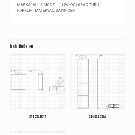
MARKA: ALLIS MODEL: (II) (W/OC) ARAÇ TÜRÜ:
FORKLIFT MATERYAL: BAKIR OEM,
İlgili ürünler
214.037.001A
214.038.033A