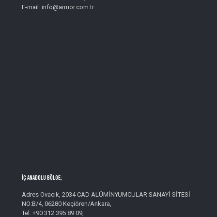
E-mail: info@armor.com.tr
İç Anadolu Bölge;
Adres Ovacık, 2034 CAD ALÜMİNYUMCULAR SANAYİ SİTESİ
NO:B/4, 06280 Keçiören/Ankara,
Tel: +90 312 395 89 09,