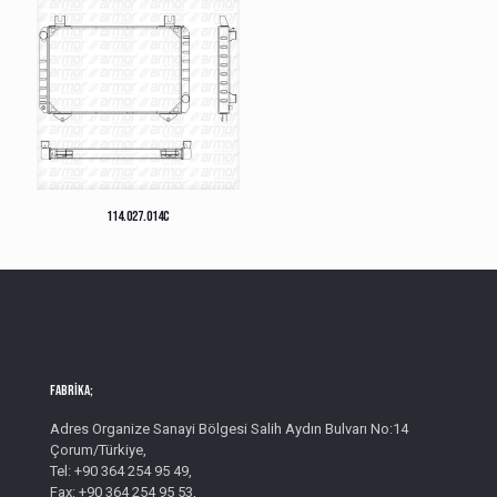
114.027.014C
Fabrika;
Adres Organize Sanayi Bölgesi Salih Aydın Bulvarı No:14
Çorum/Türkiye,
Tel: +90 364 254 95 49,
Fax: +90 364 254 95 53,