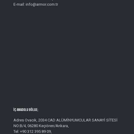
E-mail: info@armor.com.tr
İç Anadolu Bölge;
Adres Ovacık, 2034 CAD ALÜMİNYUMCULAR SANAYİ SİTESİ
NO:B/4, 06280 Keçiören/Ankara,
Tel: +90 312 395 89 09,