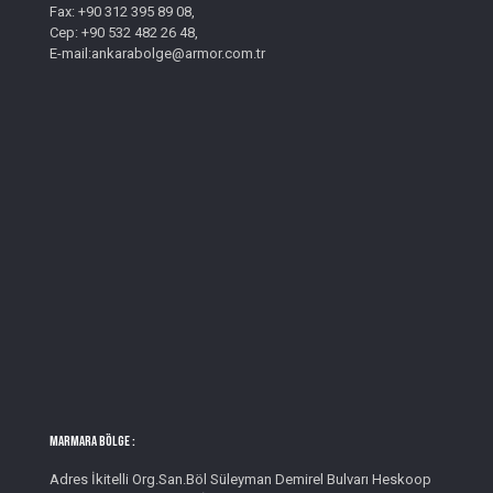
Fax: +90 312 395 89 08,
Cep: +90 532 482 26 48,
E-mail:ankarabolge@armor.com.tr
MARMARA BÖLGE :
Adres İkitelli Org.San.Böl Süleyman Demirel Bulvarı Heskoop