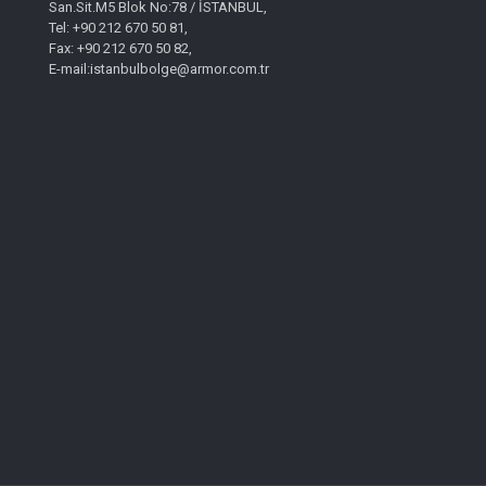
San.Sit.M5 Blok No:78 / İSTANBUL,
Tel: +90 212 670 50 81,
Fax: +90 212 670 50 82,
E-mail:istanbulbolge@armor.com.tr