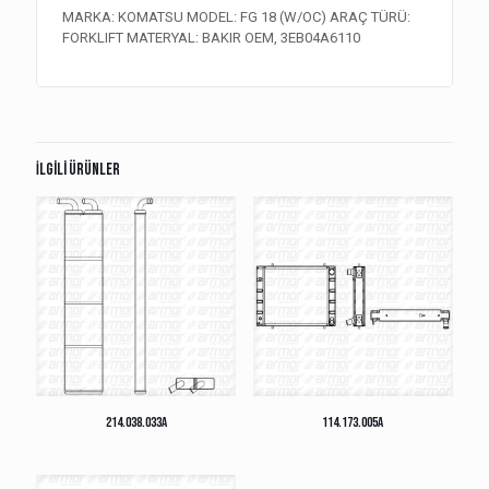
MARKA: KOMATSU MODEL: FG 18 (W/OC) ARAÇ TÜRÜ:
FORKLIFT MATERYAL: BAKIR OEM, 3EB04A6110
İlgili ürünler
214.038.033A
114.173.005A