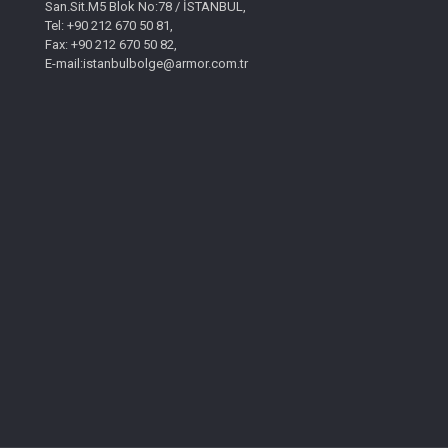
San.Sit.M5 Blok No:78 / İSTANBUL,
Tel: +90 212 670 50 81,
Fax: +90 212 670 50 82,
E-mail:istanbulbolge@armor.com.tr