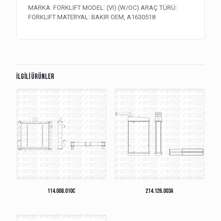
MARKA: FORKLIFT MODEL: (VI) (W/OC) ARAÇ TÜRÜ:
FORKLIFT MATERYAL: BAKIR OEM, A1630518
İlgili ürünler
114.008.010C
214.126.003A