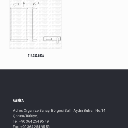
214.037.032A
Fabrika;
Adres Organize Sanayi Bölgesi Salih Aydın Bulvarı No:14
Çorum/Türkiye,
Tel: +90 364 254 95 49,
Fax: +90 364 254 95 53,