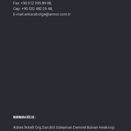
Fax: +90 312 395 89 08,
Cep: +90 532 482 26 48,
E-mail:ankarabolge@armor.com.tr
MARMARA BÖLGE :
Adres İkitelli Org.San.Böl Süleyman Demirel Bulvarı Heskoop