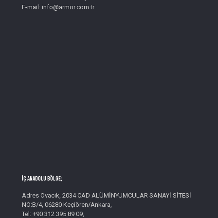
E-mail: info@armor.com.tr
İç Anadolu Bölge;
Adres Ovacık, 2034 CAD ALÜMİNYUMCULAR SANAYİ SİTESİ
NO:B/4, 06280 Keçiören/Ankara,
Tel: +90 312 395 89 09,