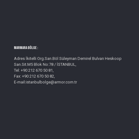
MARMARA BÖLGE :
Adres İkitelli Org.San.Böl Süleyman Demirel Bulvarı Heskoop
San.Sit.M5 Blok No:78 / İSTANBUL,
Tel: +90 212 670 50 81,
Fax: +90 212 670 50 82,
E-mail:istanbulbolge@armor.com.tr