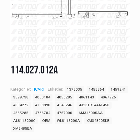
114.027.012A
Kategoriler:
TICARI
Etiketler:
1378035
1455864
1459241
3599738
4050184
4056285
4061143
4067926
4094272
4108890
4143246
43281914441450
4565285
4736784
4767000
6M348005AA
AL8115200C
OEM
WL8115200A
XM348005KB
XM3485EA