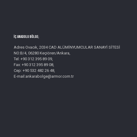
İç Anadolu Bölge;
Adres Ovacık, 2034 CAD ALÜMİNYUMCULAR SANAYİ SİTESİ
NO:B/4, 06280 Keçiören/Ankara,
Tel: +90 312 395 89 09,
Fax: +90 312 395 89 08,
Cep: +90 532 482 26 48,
E-mail:ankarabolge@armor.com.tr