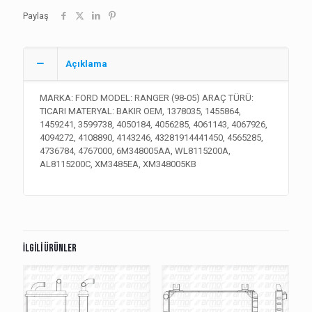
Paylaş
Açıklama
MARKA: FORD MODEL: RANGER (98-05) ARAÇ TÜRÜ:
TICARI MATERYAL: BAKIR OEM, 1378035, 1455864,
1459241, 3599738, 4050184, 4056285, 4061143, 4067926,
4094272, 4108890, 4143246, 43281914441450, 4565285,
4736784, 4767000, 6M348005AA, WL8115200A,
AL8115200C, XM3485EA, XM348005KB
İlgili ürünler