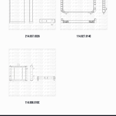
214.037.032A
114.027.014C
114.008.010C