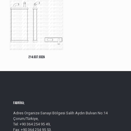
214.037.032A
Fabrika;
Adres Organize Sanayi Bölgesi Salih Aydın Bulvarı No:14
Çorum/Türkiye,
Tel: +90 364 254 95 49,
Fax: +90 364 254 95 53,