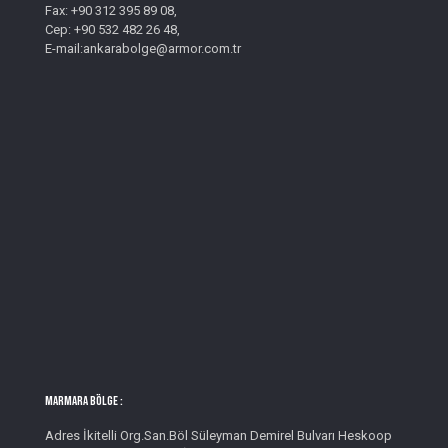
Fax: +90 312 395 89 08,
Cep: +90 532 482 26 48,
E-mail:ankarabolge@armor.com.tr
MARMARA BÖLGE :
Adres İkitelli Org.San.Böl Süleyman Demirel Bulvarı Heskoop