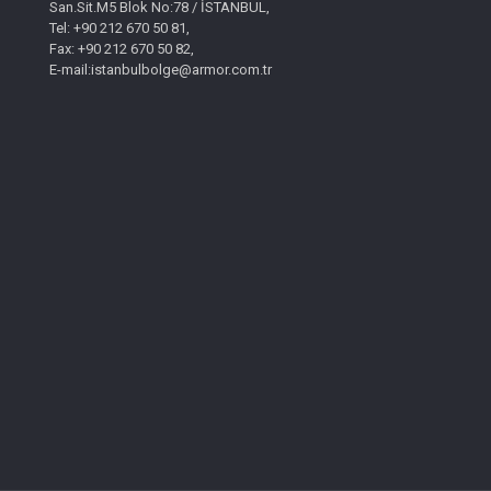
San.Sit.M5 Blok No:78 / İSTANBUL,
Tel: +90 212 670 50 81,
Fax: +90 212 670 50 82,
E-mail:istanbulbolge@armor.com.tr