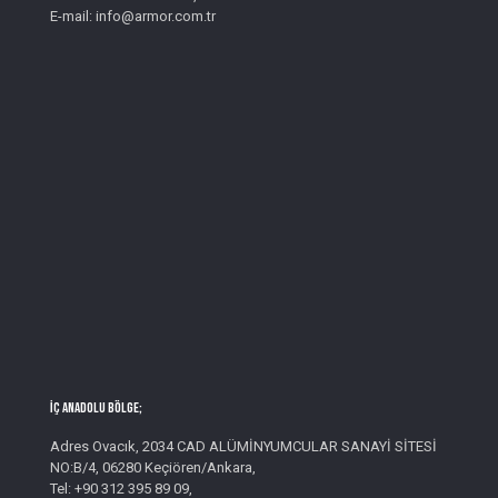
E-mail: info@armor.com.tr
İç Anadolu Bölge;
Adres Ovacık, 2034 CAD ALÜMİNYUMCULAR SANAYİ SİTESİ
NO:B/4, 06280 Keçiören/Ankara,
Tel: +90 312 395 89 09,