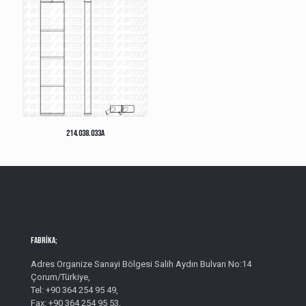
214.038.033A
Fabrika;
Adres Organize Sanayi Bölgesi Salih Aydın Bulvarı No:14
Çorum/Türkiye,
Tel: +90 364 254 95 49,
Fax: +90 364 254 95 53,