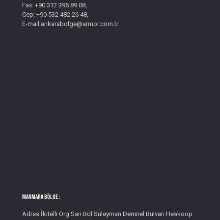
Fax: +90 312 395 89 08,
Cep: +90 532 482 26 48,
E-mail:ankarabolge@armor.com.tr
MARMARA BÖLGE :
Adres İkitelli Org.San.Böl Süleyman Demirel Bulvarı Heskoop