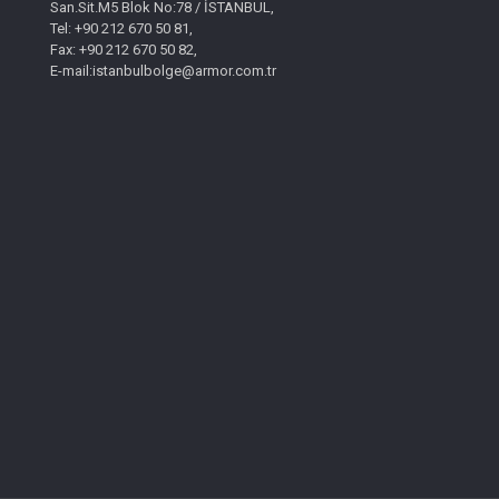
San.Sit.M5 Blok No:78 / İSTANBUL,
Tel: +90 212 670 50 81,
Fax: +90 212 670 50 82,
E-mail:istanbulbolge@armor.com.tr