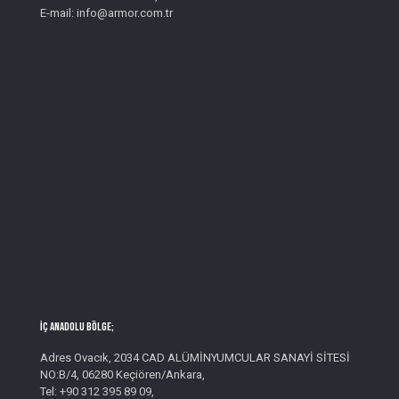
E-mail: info@armor.com.tr
İç Anadolu Bölge;
Adres Ovacık, 2034 CAD ALÜMİNYUMCULAR SANAYİ SİTESİ
NO:B/4, 06280 Keçiören/Ankara,
Tel: +90 312 395 89 09,