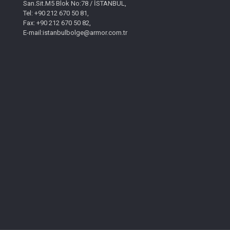
San.Sit.M5 Blok No:78 / İSTANBUL,
Tel: +90 212 670 50 81,
Fax: +90 212 670 50 82,
E-mail:istanbulbolge@armor.com.tr