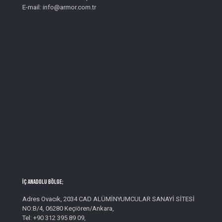
E-mail: info@armor.com.tr
İç Anadolu Bölge;
Adres Ovacık, 2034 CAD ALÜMİNYUMCULAR SANAYİ SİTESİ
NO:B/4, 06280 Keçiören/Ankara,
Tel: +90 312 395 89 09,