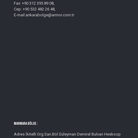
Fax: +90 312 395 89 08,
Cep: +90 532 482 26 48,
E-mail:ankarabolge@armor.com.tr
MARMARA BÖLGE :
Adres İkitelli Org.San.Böl Süleyman Demirel Bulvarı Heskoop