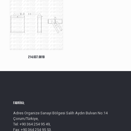
214.037.001B
Fabrika;
Adres Organize Sanayi Bölgesi Salih Aydın Bulvarı No:14
Çorum/Türkiye,
Tel: +90 364 254 95 49,
Fax: +90 364 254 95 53,