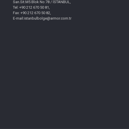
San.Sit.M5 Blok No:78 / İSTANBUL,
Tel: +90 212 670 50 81,
Fax: +90 212 670 50 82,
E-mail:istanbulbolge@armor.com.tr