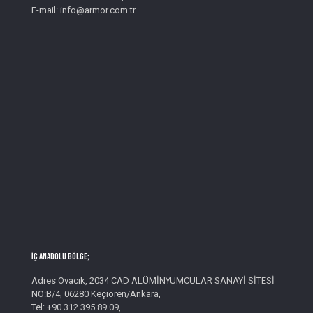
E-mail: info@armor.com.tr
İç Anadolu Bölge;
Adres Ovacık, 2034 CAD ALÜMİNYUMCULAR SANAYİ SİTESİ
NO:B/4, 06280 Keçiören/Ankara,
Tel: +90 312 395 89 09,