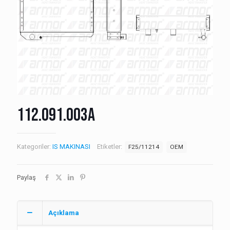
112.091.003A
Kategoriler:
IS MAKINASI
Etiketler:
F25/11214
OEM
Paylaş
Açıklama