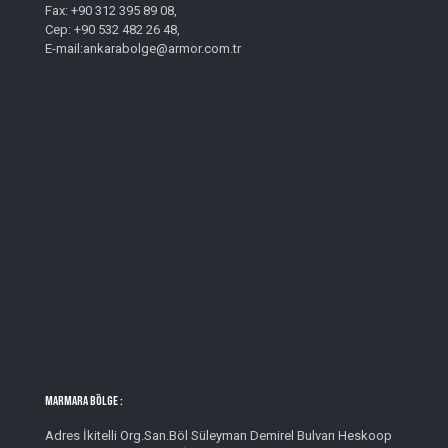
Fax: +90 312 395 89 08,
Cep: +90 532 482 26 48,
E-mail:ankarabolge@armor.com.tr
MARMARA BÖLGE :
Adres İkitelli Org.San.Böl Süleyman Demirel Bulvarı Heskoop