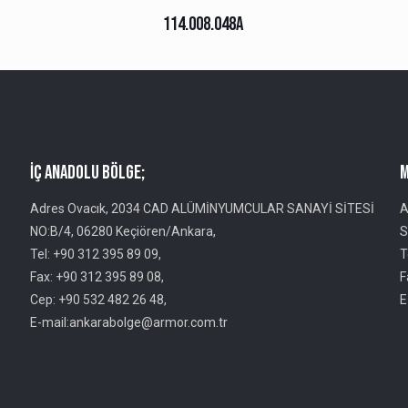
114.008.048A
İç Anadolu Bölge;
M
Adres Ovacık, 2034 CAD ALÜMİNYUMCULAR SANAYİ SİTESİ
A
NO:B/4, 06280 Keçiören/Ankara,
S
Tel: +90 312 395 89 09,
T
Fax: +90 312 395 89 08,
F
Cep: +90 532 482 26 48,
E
E-mail:ankarabolge@armor.com.tr