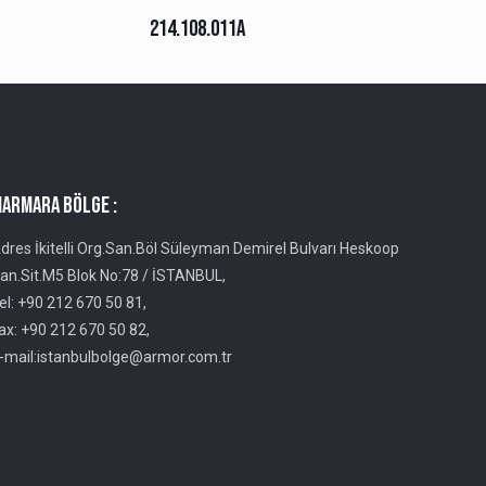
214.108.011A
ARMARA BÖLGE :
dres İkitelli Org.San.Böl Süleyman Demirel Bulvarı Heskoop
an.Sit.M5 Blok No:78 / İSTANBUL,
el: +90 212 670 50 81,
ax: +90 212 670 50 82,
-mail:istanbulbolge@armor.com.tr