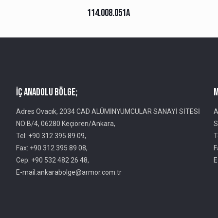
114.008.051A
İç Anadolu Bölge;
M
Adres Ovacık, 2034 CAD ALÜMİNYUMCULAR SANAYİ SİTESİ
A
NO:B/4, 06280 Keçiören/Ankara,
S
Tel: +90 312 395 89 09,
T
Fax: +90 312 395 89 08,
F
Cep: +90 532 482 26 48,
E
E-mail:ankarabolge@armor.com.tr