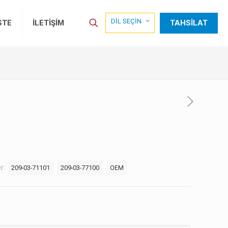
DİL SEÇİN
TAHSİLAT
STE
İLETİŞİM
er:
209-03-71101
209-03-77100
OEM