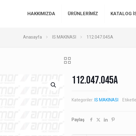
HAKKIMIZDA
ÜRÜNLERİMİZ
KATALOG İ
Anasayfa
IS MAKINASI
112.047.045A
112.047.045A
Kategoriler:
IS MAKINASI
Etiketl
Paylaş