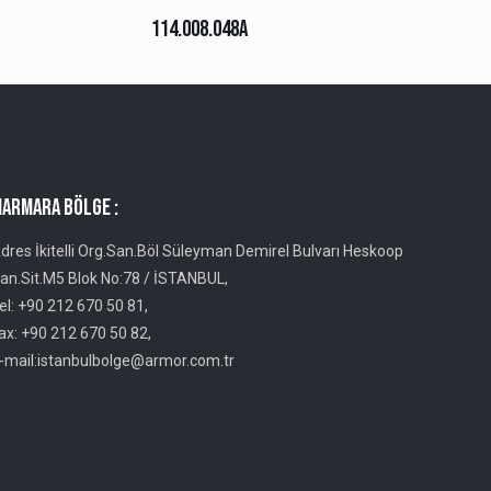
114.008.048A
ARMARA BÖLGE :
dres İkitelli Org.San.Böl Süleyman Demirel Bulvarı Heskoop
an.Sit.M5 Blok No:78 / İSTANBUL,
el: +90 212 670 50 81,
ax: +90 212 670 50 82,
-mail:istanbulbolge@armor.com.tr