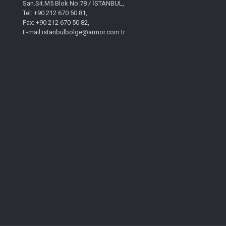
San.Sit.M5 Blok No:78 / İSTANBUL,
Tel: +90 212 670 50 81,
Fax: +90 212 670 50 82,
E-mail:istanbulbolge@armor.com.tr