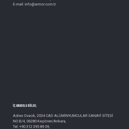
E-mail: info@armor.com.tr
İç Anadolu Bölge;
Adres Ovacık, 2034 CAD ALÜMİNYUMCULAR SANAYİ SİTESİ
NO:B/4, 06280 Keçiören/Ankara,
Tel: +90 312 395 89 09,