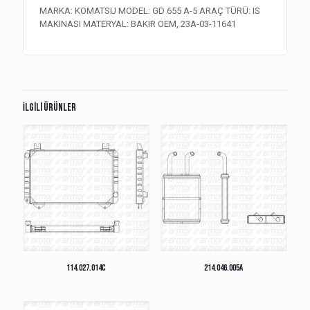
MARKA: KOMATSU MODEL: GD 655 A-5 ARAÇ TÜRÜ: IS
MAKINASI MATERYAL: BAKIR OEM, 23A-03-11641
İlgili ürünler
114.027.014C
214.046.005A