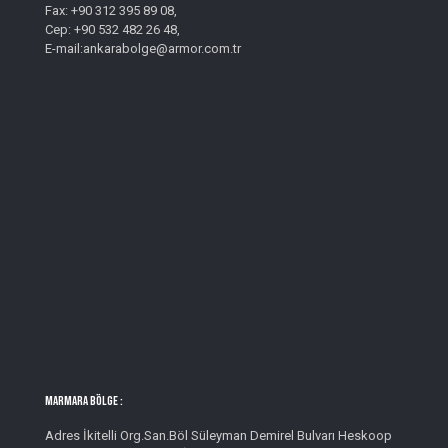
Fax: +90 312 395 89 08,
Cep: +90 532 482 26 48,
E-mail:ankarabolge@armor.com.tr
MARMARA BÖLGE :
Adres İkitelli Org.San.Böl Süleyman Demirel Bulvarı Heskoop