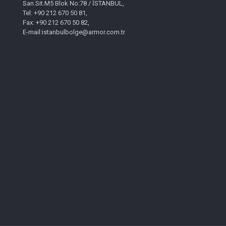
San.Sit.M5 Blok No:78 / İSTANBUL,
Tel: +90 212 670 50 81,
Fax: +90 212 670 50 82,
E-mail:istanbulbolge@armor.com.tr