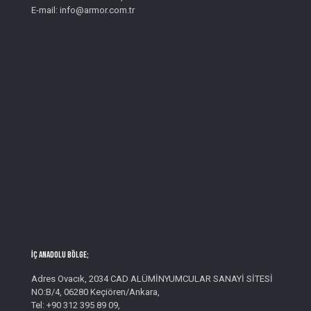
E-mail: info@armor.com.tr
İç Anadolu Bölge;
Adres Ovacık, 2034 CAD ALÜMİNYUMCULAR SANAYİ SİTESİ
NO:B/4, 06280 Keçiören/Ankara,
Tel: +90 312 395 89 09,