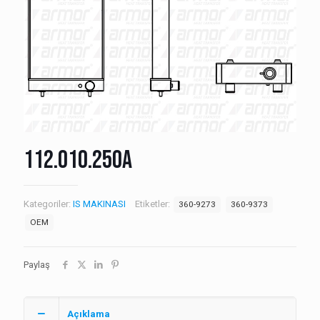
112.010.250A
Kategoriler:
IS MAKINASI
Etiketler:
360-9273
360-9373
OEM
Paylaş
Açıklama