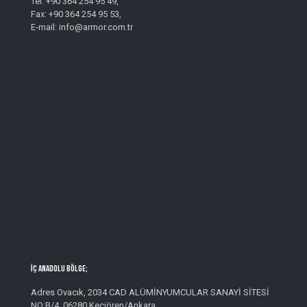
Tel: +90 364 254 95 49,
Fax: +90 364 254 95 53,
E-mail: info@armor.com.tr
İç Anadolu Bölge;
Adres Ovacık, 2034 CAD ALÜMİNYUMCULAR SANAYİ SİTESİ
NO:B/4, 06280 Keçiören/Ankara,