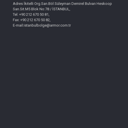
Adres İkitelli Org.San.Böl Süleyman Demirel Bulvarı Heskoop
San.Sit.M5 Blok No:78 / İSTANBUL,
Tel: +90 212 670 50 81,
Fax: +90 212 670 50 82,
E-mail:istanbulbolge@armor.com.tr