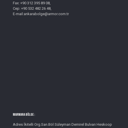
Fax: +90 312 395 89 08,
Cep: +90 532 482 26 48,
E-mail:ankarabolge@armor.com.tr
MARMARA BÖLGE :
Adres İkitelli Org.San.Böl Süleyman Demirel Bulvarı Heskoop