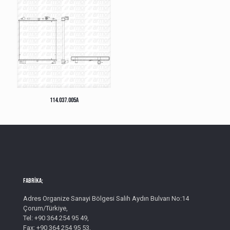
114.037.005A
Fabrika;
Adres Organize Sanayi Bölgesi Salih Aydın Bulvarı No:14
Çorum/Türkiye,
Tel: +90 364 254 95 49,
Fax: +90 364 254 95 53,