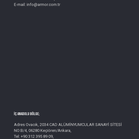
E-mail: info@armor.com.tr
İç Anadolu Bölge;
Adres Ovacık, 2034 CAD ALÜMİNYUMCULAR SANAYİ SİTESİ
NO:B/4, 06280 Keçiören/Ankara,
Tel: +90 312 395 89 09,