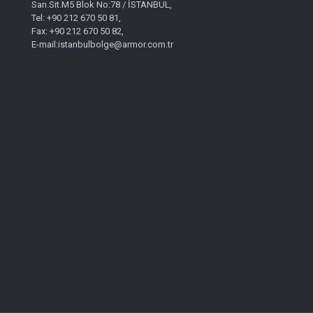
San.Sit.M5 Blok No:78 / İSTANBUL,
Tel: +90 212 670 50 81,
Fax: +90 212 670 50 82,
E-mail:istanbulbolge@armor.com.tr