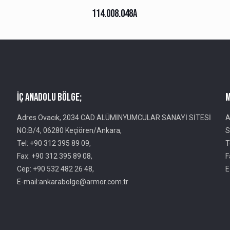
114.008.048A
İç Anadolu Bölge;
M
Adres Ovacık, 2034 CAD ALÜMİNYUMCULAR SANAYİ SİTESİ
A
NO:B/4, 06280 Keçiören/Ankara,
S
Tel: +90 312 395 89 09,
T
Fax: +90 312 395 89 08,
F
Cep: +90 532 482 26 48,
E
E-mail:ankarabolge@armor.com.tr