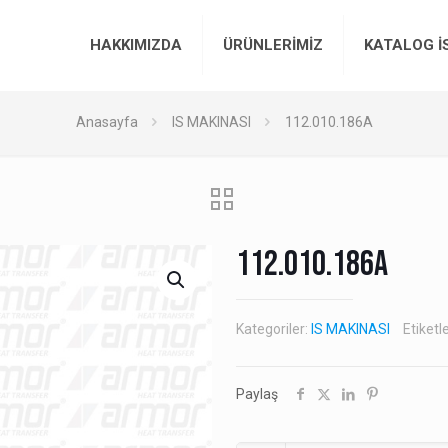
HAKKIMIZDA
ÜRÜNLERİMİZ
KATALOG İ
Anasayfa
IS MAKINASI
112.010.186A
112.010.186A
Kategoriler:
IS MAKINASI
Etiketl
Paylaş