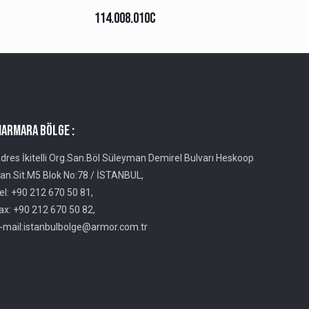
114.008.010C
ARMARA BÖLGE :
dres İkitelli Org.San.Böl Süleyman Demirel Bulvarı Heskoop
an.Sit.M5 Blok No:78 / İSTANBUL,
el: +90 212 670 50 81,
ax: +90 212 670 50 82,
-mail:istanbulbolge@armor.com.tr