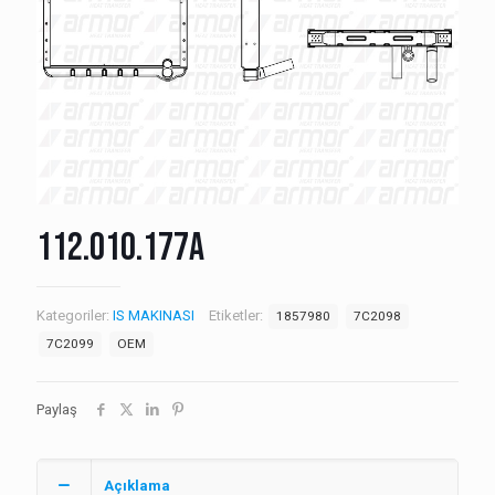
112.010.177A
Kategoriler:
IS MAKINASI
Etiketler:
1857980
7C2098
7C2099
OEM
Paylaş
Açıklama