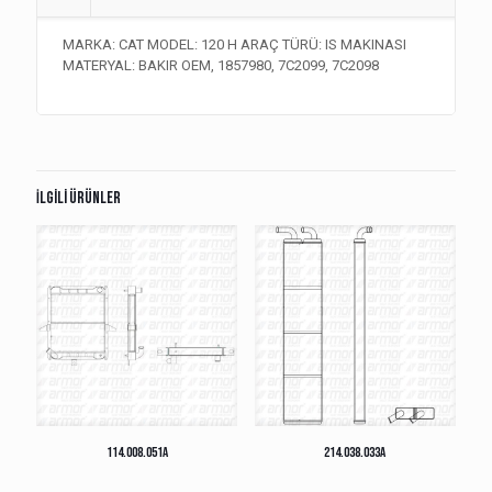
MARKA: CAT MODEL: 120 H ARAÇ TÜRÜ: IS MAKINASI
MATERYAL: BAKIR OEM, 1857980, 7C2099, 7C2098
İlgili ürünler
114.008.051A
214.038.033A