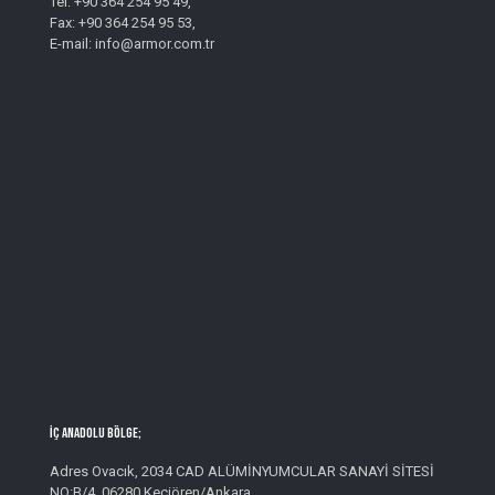
Tel: +90 364 254 95 49,
Fax: +90 364 254 95 53,
E-mail: info@armor.com.tr
İç Anadolu Bölge;
Adres Ovacık, 2034 CAD ALÜMİNYUMCULAR SANAYİ SİTESİ
NO:B/4, 06280 Keçiören/Ankara,