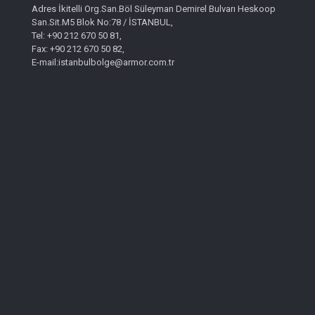
Adres İkitelli Org.San.Böl Süleyman Demirel Bulvarı Heskoop
San.Sit.M5 Blok No:78 / İSTANBUL,
Tel: +90 212 670 50 81,
Fax: +90 212 670 50 82,
E-mail:istanbulbolge@armor.com.tr