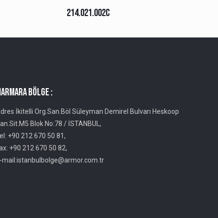
214.021.002C
ARMARA BÖLGE :
dres İkitelli Org.San.Böl Süleyman Demirel Bulvarı Heskoop
an.Sit.M5 Blok No:78 / İSTANBUL,
el: +90 212 670 50 81,
ax: +90 212 670 50 82,
-mail:istanbulbolge@armor.com.tr