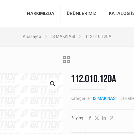
HAKKIMIZDA
ÜRÜNLERİMİZ
KATALOG İ
Anasayfa
IS MAKINASI
112.010.120A
112.010.120A
Kategoriler:
IS MAKINASI
Etiketl
Paylaş