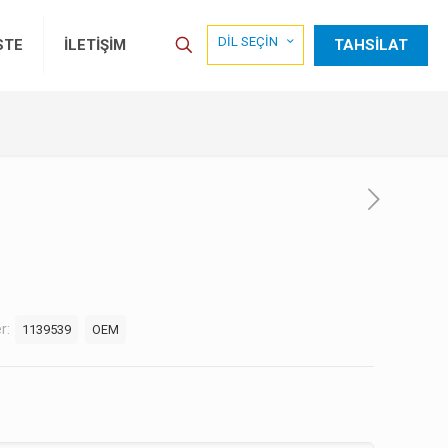
DİL SEÇİN
TAHSİLAT
STE
İLETİŞİM
er:
1139539
OEM