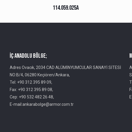
114.059.025A
İç Anadolu Bölge;
M
Adres Ovacık, 2034 CAD ALÜMİNYUMCULAR SANAYİ SİTESİ
A
NO:B/4, 06280 Keçiören/Ankara,
S
Tel: +90 312 395 89 09,
T
Fax: +90 312 395 89 08,
F
Cep: +90 532 482 26 48,
E
E-mail:ankarabolge@armor.com.tr