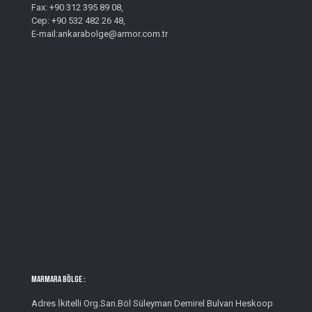
Fax: +90 312 395 89 08,
Cep: +90 532 482 26 48,
E-mail:ankarabolge@armor.com.tr
MARMARA BÖLGE :
Adres İkitelli Org.San.Böl Süleyman Demirel Bulvarı Heskoop