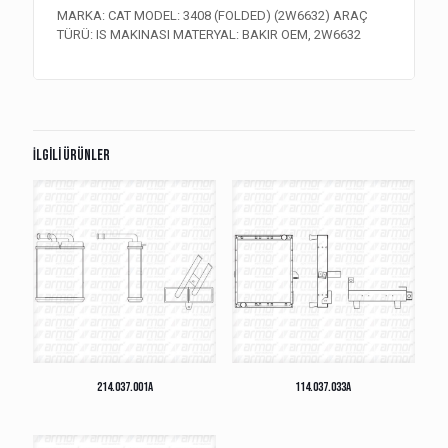
MARKA: CAT MODEL: 3408 (FOLDED) (2W6632) ARAÇ
TÜRÜ: IS MAKINASI MATERYAL: BAKIR OEM, 2W6632
İlgili ürünler
214.037.001A
114.037.033A