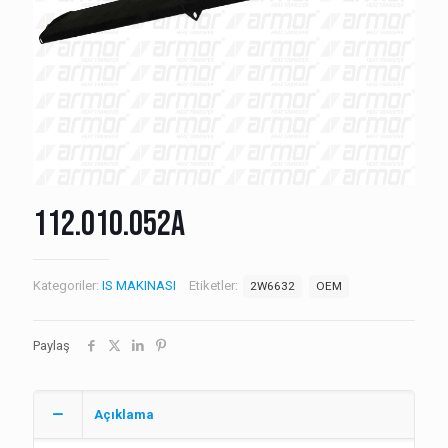
112.010.052A
Kategoriler:
IS MAKINASI
Etiketler:
2W6632
OEM
Paylaş
Açıklama