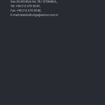
San.Sit.M5 Blok No:78 / İSTANBUL,
Tel: +90 212 670 50 81,
Fax: +90 212 670 50 82,
E-mail:istanbulbolge@armor.com.tr