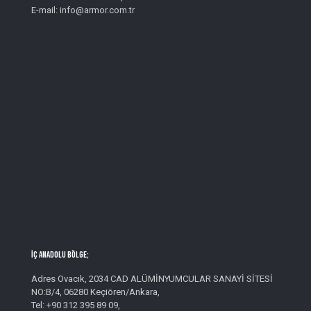
E-mail: info@armor.com.tr
İç Anadolu Bölge;
Adres Ovacık, 2034 CAD ALÜMİNYUMCULAR SANAYİ SİTESİ
NO:B/4, 06280 Keçiören/Ankara,
Tel: +90 312 395 89 09,