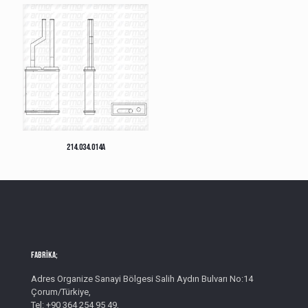
214.034.014A
Fabrika;
Adres Organize Sanayi Bölgesi Salih Aydın Bulvarı No:14
Çorum/Türkiye,
Tel: +90 364 254 95 49,