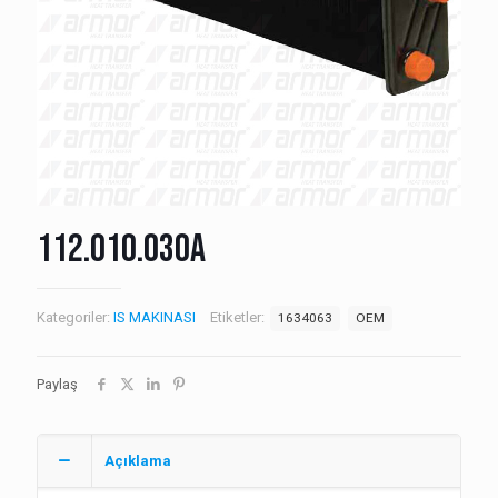
112.010.030A
Kategoriler:
IS MAKINASI
Etiketler:
1634063
OEM
Paylaş
Açıklama