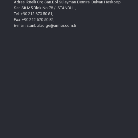
Adres İkitelli Org.San.Böl Süleyman Demirel Bulvarı Heskoop
San.Sit.M5 Blok No:78 / İSTANBUL,
Tel: +90 212 670 50 81,
Fax: +90 212 670 50 82,
E-mail:istanbulbolge@armor.com.tr