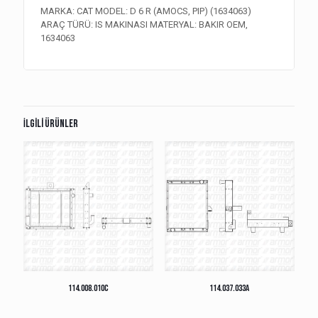
MARKA: CAT MODEL: D 6 R (AMOCS, PIP) (1634063)
ARAÇ TÜRÜ: IS MAKINASI MATERYAL: BAKIR OEM,
1634063
İlgili ürünler
114.008.010C
114.037.033A