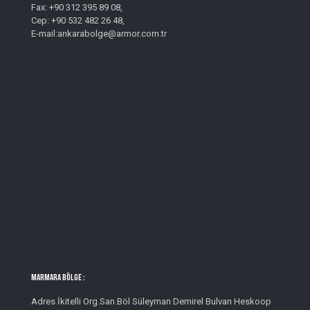
Fax: +90 312 395 89 08,
Cep: +90 532 482 26 48,
E-mail:ankarabolge@armor.com.tr
MARMARA BÖLGE :
Adres İkitelli Org.San.Böl Süleyman Demirel Bulvarı Heskoop