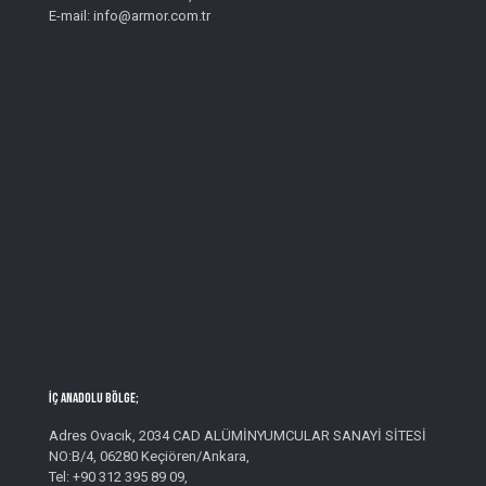
E-mail: info@armor.com.tr
İç Anadolu Bölge;
Adres Ovacık, 2034 CAD ALÜMİNYUMCULAR SANAYİ SİTESİ
NO:B/4, 06280 Keçiören/Ankara,
Tel: +90 312 395 89 09,