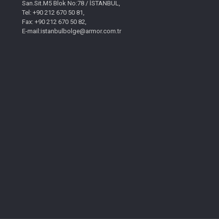
San.Sit.M5 Blok No:78 / İSTANBUL,
Tel: +90 212 670 50 81,
Fax: +90 212 670 50 82,
E-mail:istanbulbolge@armor.com.tr