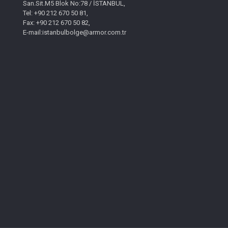
San.Sit.M5 Blok No:78 / İSTANBUL,
Tel: +90 212 670 50 81,
Fax: +90 212 670 50 82,
E-mail:istanbulbolge@armor.com.tr