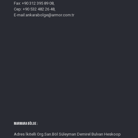
Fax: +90 312 395 89 08,
Cep: +90 532 482 26 48,
E-mail:ankarabolge@armor.com.tr
MARMARA BÖLGE :
Adres İkitelli Org.San.Böl Süleyman Demirel Bulvarı Heskoop