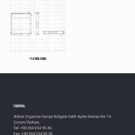
114.008.048A
Fabrika;
Adres Organize Sanayi Bölgesi Salih Aydın Bulvarı No:14
Çorum/Türkiye,
Tel: +90 364 254 95 49,
Fax: +90 364 254 95 53,