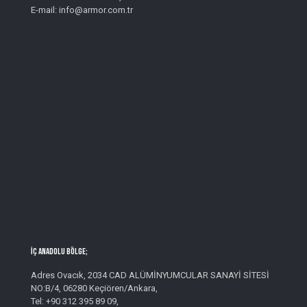
E-mail: info@armor.com.tr
İç Anadolu Bölge;
Adres Ovacık, 2034 CAD ALÜMİNYUMCULAR SANAYİ SİTESİ
NO:B/4, 06280 Keçiören/Ankara,
Tel: +90 312 395 89 09,