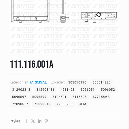
111.116.001A
Kategoriler:
TARIMSAL
Etiketler:
303010910
303014223
312902313
312903431
4981428
5096051
5096052
5096597
5096599
5104821
5118305
677188AS
72090517
72090619
72093205
OEM
Paylaş