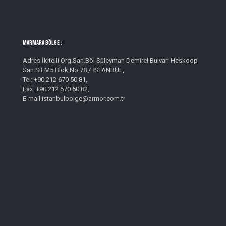
MARMARA BÖLGE :
Adres İkitelli Org.San.Böl Süleyman Demirel Bulvarı Heskoop
San.Sit.M5 Blok No:78 / İSTANBUL,
Tel: +90 212 670 50 81,
Fax: +90 212 670 50 82,
E-mail:istanbulbolge@armor.com.tr