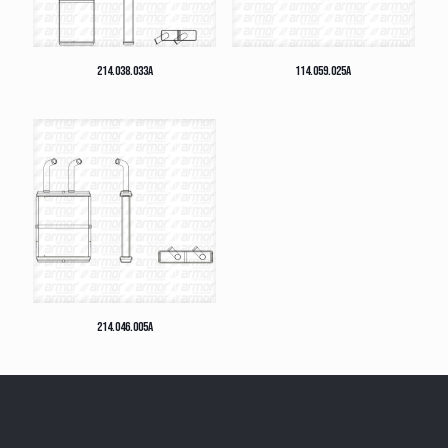
214.038.033A
114.059.025A
214.046.005A