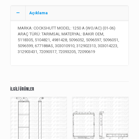
Açıklama
MARKA: COCKSHUTT MODEL: 1250 A (WO/AC) (01-06)
ARAÇ TÜRÜ: TARIMSAL MATERYAL: BAKIR OEM,
5118305, 5104821, 4981428, 5096052, 5096597, 5096051,
5096599, 677188AS, 303010910, 312902313, 303014223,
312903431, 72090517, 72093205, 72090619
İlgili ürünler