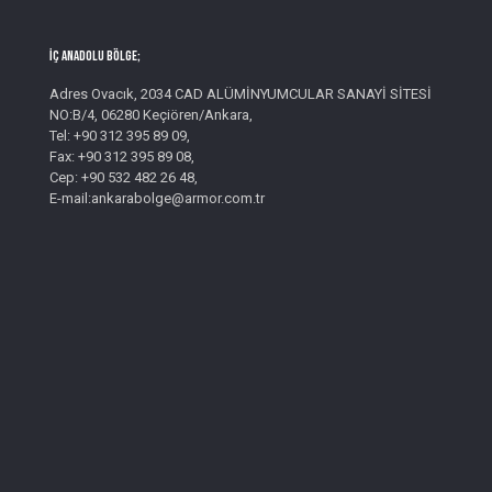
İç Anadolu Bölge;
Adres Ovacık, 2034 CAD ALÜMİNYUMCULAR SANAYİ SİTESİ
NO:B/4, 06280 Keçiören/Ankara,
Tel: +90 312 395 89 09,
Fax: +90 312 395 89 08,
Cep: +90 532 482 26 48,
E-mail:ankarabolge@armor.com.tr