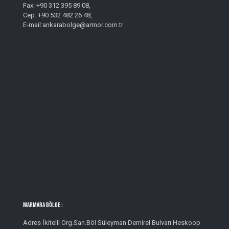
Fax: +90 312 395 89 08,
Cep: +90 532 482 26 48,
E-mail:ankarabolge@armor.com.tr
MARMARA BÖLGE :
Adres İkitelli Org.San.Böl Süleyman Demirel Bulvarı Heskoop