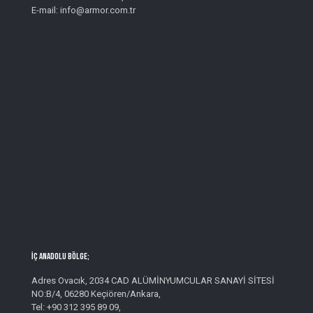
E-mail: info@armor.com.tr
İç Anadolu Bölge;
Adres Ovacık, 2034 CAD ALÜMİNYUMCULAR SANAYİ SİTESİ
NO:B/4, 06280 Keçiören/Ankara,
Tel: +90 312 395 89 09,