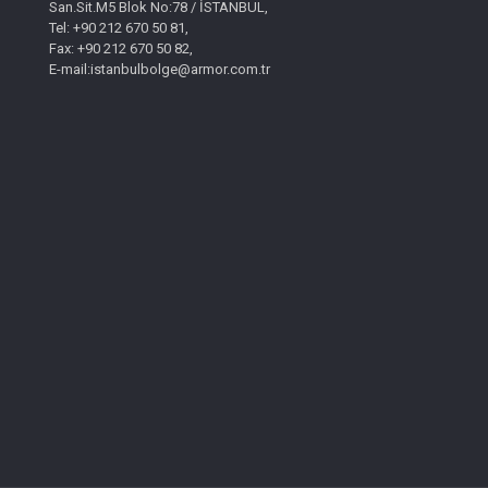
San.Sit.M5 Blok No:78 / İSTANBUL,
Tel: +90 212 670 50 81,
Fax: +90 212 670 50 82,
E-mail:istanbulbolge@armor.com.tr