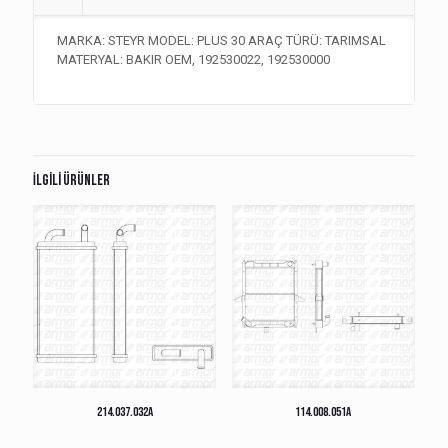
MARKA: STEYR MODEL: PLUS 30 ARAÇ TÜRÜ: TARIMSAL
MATERYAL: BAKIR OEM, 192530022, 192530000
İlgili ürünler
214.037.032A
114.008.051A