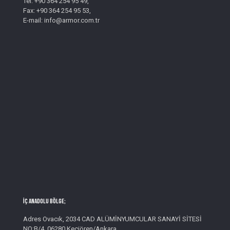
Tel: +90 364 254 95 49,
Fax: +90 364 254 95 53,
E-mail: info@armor.com.tr
İç Anadolu Bölge;
Adres Ovacık, 2034 CAD ALÜMİNYUMCULAR SANAYİ SİTESİ
NO:B/4, 06280 Keçiören/Ankara,