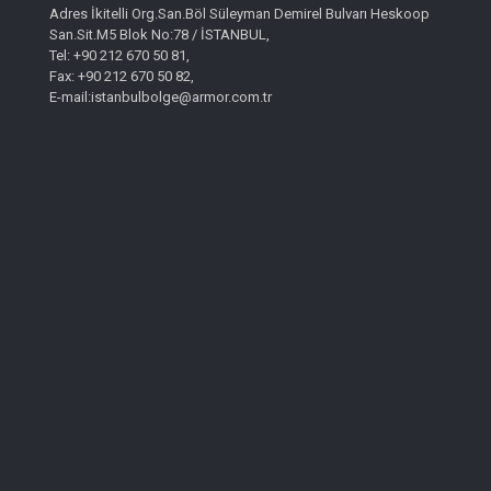
Adres İkitelli Org.San.Böl Süleyman Demirel Bulvarı Heskoop
San.Sit.M5 Blok No:78 / İSTANBUL,
Tel: +90 212 670 50 81,
Fax: +90 212 670 50 82,
E-mail:istanbulbolge@armor.com.tr