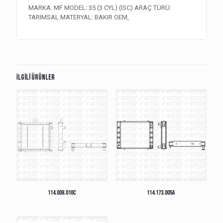
MARKA: MF MODEL: 35 (3 CYL) (ISC) ARAÇ TÜRÜ:
TARIMSAL MATERYAL: BAKIR OEM,
İlgili ürünler
114.008.010C
114.173.005A