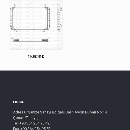
114.027.014C
Fabrika;
Adres Organize Sanayi Bölgesi Salih Aydın Bulvarı No:14
Çorum/Türkiye,
Tel: +90 364 254 95 49,
Fax: +90 364 254 95 53,