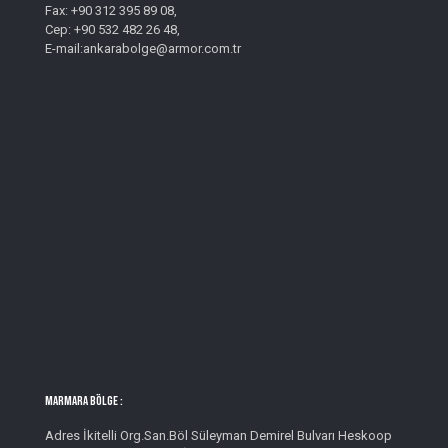
Fax: +90 312 395 89 08,
Cep: +90 532 482 26 48,
E-mail:ankarabolge@armor.com.tr
MARMARA BÖLGE :
Adres İkitelli Org.San.Böl Süleyman Demirel Bulvarı Heskoop