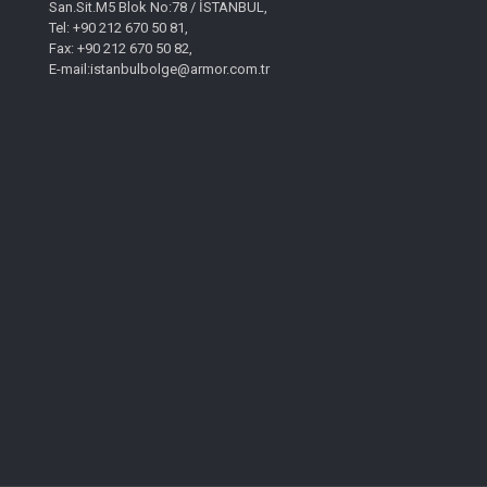
San.Sit.M5 Blok No:78 / İSTANBUL,
Tel: +90 212 670 50 81,
Fax: +90 212 670 50 82,
E-mail:istanbulbolge@armor.com.tr