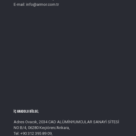
E-mail: info@armor.com.tr
İç Anadolu Bölge;
Adres Ovacık, 2034 CAD ALÜMİNYUMCULAR SANAYİ SİTESİ
NO:B/4, 06280 Keçiören/Ankara,
Tel: +90 312 395 89 09,