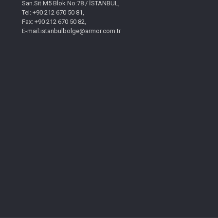
San.Sit.M5 Blok No:78 / İSTANBUL,
Tel: +90 212 670 50 81,
Fax: +90 212 670 50 82,
E-mail:istanbulbolge@armor.com.tr