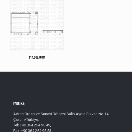
114.008.048A
Fabrika;
Adres Organize Sanayi Bölgesi Salih Aydın Bulvarı No:14
Çorum/Türkiye,
Tel: +90 364 254 95 49,
Fax: +90 364 254 95 53,