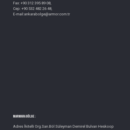
Fax: +90 312 395 89 08,
Cep: +90 532 482 26 48,
E-mail:ankarabolge@armor.com.tr
MARMARA BÖLGE :
Adres İkitelli Org.San.Böl Süleyman Demirel Bulvarı Heskoop