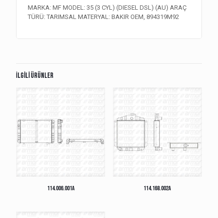
MARKA: MF MODEL: 35 (3 CYL) (DIESEL DSL) (AU) ARAÇ
TÜRÜ: TARIMSAL MATERYAL: BAKIR OEM, 894319M92
İlgili ürünler
114.006.001A
114.168.002A