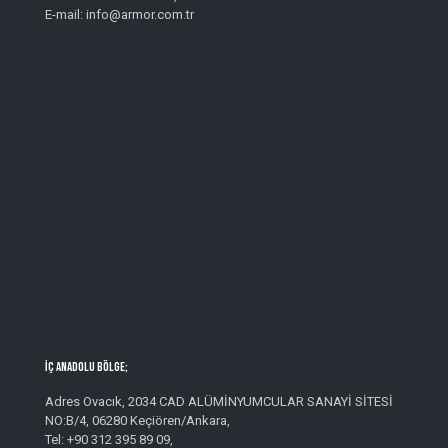
E-mail: info@armor.com.tr
İç Anadolu Bölge;
Adres Ovacık, 2034 CAD ALÜMİNYUMCULAR SANAYİ SİTESİ
NO:B/4, 06280 Keçiören/Ankara,
Tel: +90 312 395 89 09,