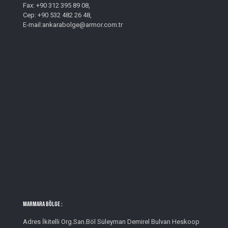
Fax: +90 312 395 89 08,
Cep: +90 532 482 26 48,
E-mail:ankarabolge@armor.com.tr
MARMARA BÖLGE :
Adres İkitelli Org.San.Böl Süleyman Demirel Bulvarı Heskoop