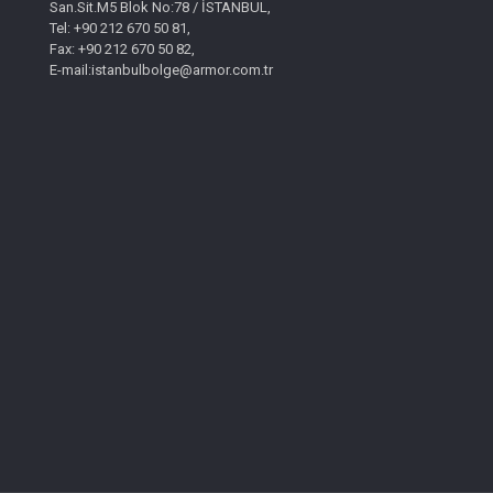
San.Sit.M5 Blok No:78 / İSTANBUL,
Tel: +90 212 670 50 81,
Fax: +90 212 670 50 82,
E-mail:istanbulbolge@armor.com.tr