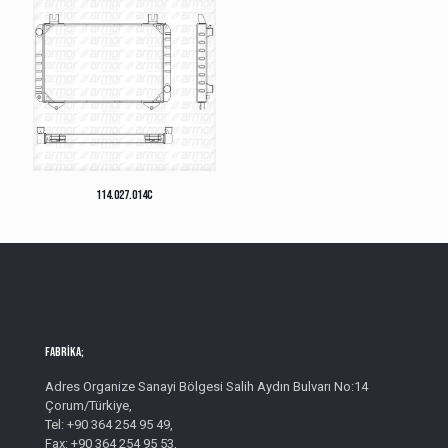
114.027.014C
Fabrika;
Adres Organize Sanayi Bölgesi Salih Aydın Bulvarı No:14
Çorum/Türkiye,
Tel: +90 364 254 95 49,
Fax: +90 364 254 95 53,