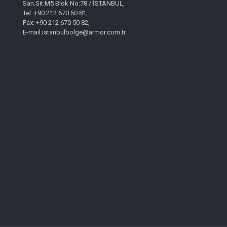
San.Sit.M5 Blok No:78 / İSTANBUL,
Tel: +90 212 670 50 81,
Fax: +90 212 670 50 82,
E-mail:istanbulbolge@armor.com.tr