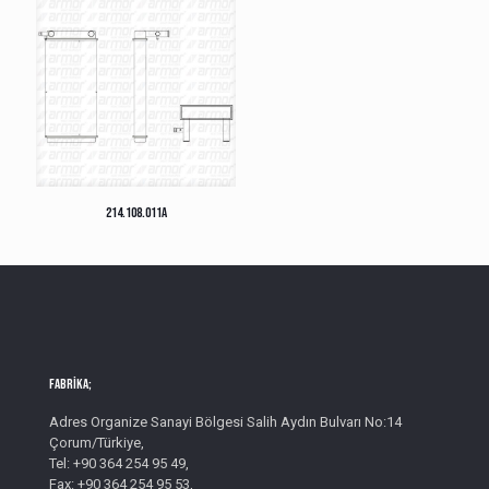
214.108.011A
Fabrika;
Adres Organize Sanayi Bölgesi Salih Aydın Bulvarı No:14
Çorum/Türkiye,
Tel: +90 364 254 95 49,
Fax: +90 364 254 95 53,