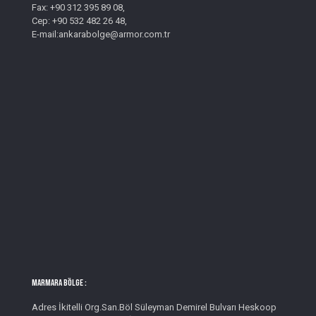
Fax: +90 312 395 89 08,
Cep: +90 532 482 26 48,
E-mail:ankarabolge@armor.com.tr
MARMARA BÖLGE :
Adres İkitelli Org.San.Böl Süleyman Demirel Bulvarı Heskoop