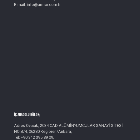
E-mail: info@armor.com.tr
İç Anadolu Bölge;
Adres Ovacık, 2034 CAD ALÜMİNYUMCULAR SANAYİ SİTESİ
NO:B/4, 06280 Keçiören/Ankara,
Tel: +90 312 395 89 09,