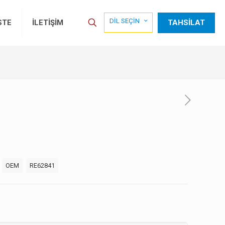
DİL SEÇİN
TAHSİLAT
STE
İLETİŞİM
:
OEM
RE62841