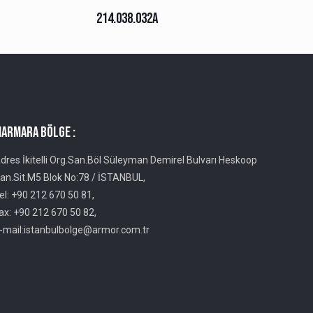
214.038.032A
ARMARA BÖLGE :
dres İkitelli Org.San.Böl Süleyman Demirel Bulvarı Heskoop
an.Sit.M5 Blok No:78 / İSTANBUL,
el: +90 212 670 50 81,
ax: +90 212 670 50 82,
-mail:istanbulbolge@armor.com.tr