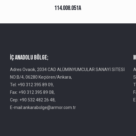
114.008.051A
İç Anadolu Bölge;
M
Adres Ovacık, 2034 CAD ALÜMİNYUMCULAR SANAYİ SİTESİ
A
NO:B/4, 06280 Keçiören/Ankara,
S
Tel: +90 312 395 89 09,
T
Fax: +90 312 395 89 08,
F
Cep: +90 532 482 26 48,
E
E-mail:ankarabolge@armor.com.tr