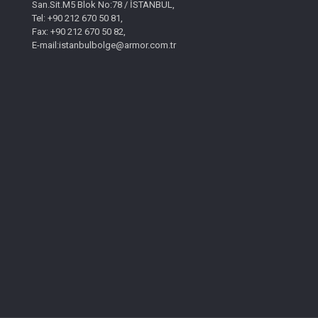
San.Sit.M5 Blok No:78 / İSTANBUL,
Tel: +90 212 670 50 81,
Fax: +90 212 670 50 82,
E-mail:istanbulbolge@armor.com.tr