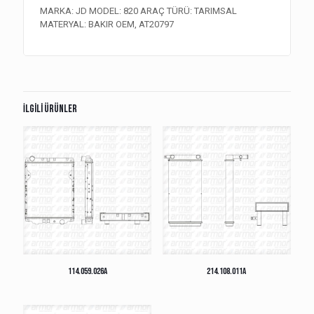
MARKA: JD MODEL: 820 ARAÇ TÜRÜ: TARIMSAL
MATERYAL: BAKIR OEM, AT20797
İlgili ürünler
114.059.026A
214.108.011A