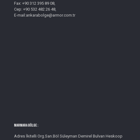
Fax: +90 312 395 89 08,
Cep: +90 532 482 26 48,
E-mail:ankarabolge@armor.com.tr
MARMARA BÖLGE :
Adres İkitelli Org.San.Böl Süleyman Demirel Bulvarı Heskoop