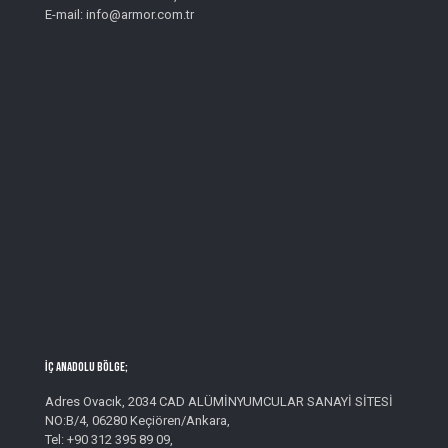
E-mail: info@armor.com.tr
İç Anadolu Bölge;
Adres Ovacık, 2034 CAD ALÜMİNYUMCULAR SANAYİ SİTESİ
NO:B/4, 06280 Keçiören/Ankara,
Tel: +90 312 395 89 09,