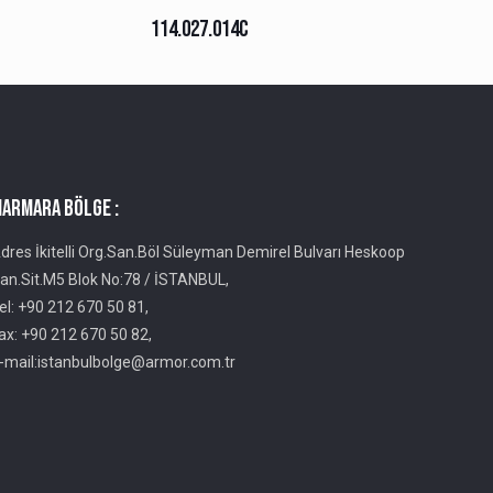
114.027.014C
ARMARA BÖLGE :
dres İkitelli Org.San.Böl Süleyman Demirel Bulvarı Heskoop
an.Sit.M5 Blok No:78 / İSTANBUL,
el: +90 212 670 50 81,
ax: +90 212 670 50 82,
-mail:istanbulbolge@armor.com.tr