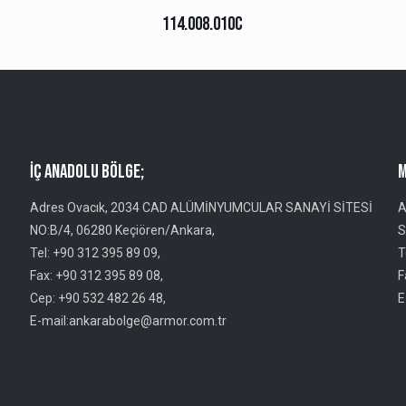
114.008.010C
İç Anadolu Bölge;
M
Adres Ovacık, 2034 CAD ALÜMİNYUMCULAR SANAYİ SİTESİ
A
NO:B/4, 06280 Keçiören/Ankara,
S
Tel: +90 312 395 89 09,
T
Fax: +90 312 395 89 08,
F
Cep: +90 532 482 26 48,
E
E-mail:ankarabolge@armor.com.tr