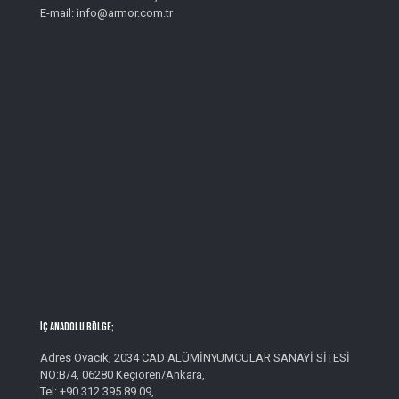
E-mail: info@armor.com.tr
İç Anadolu Bölge;
Adres Ovacık, 2034 CAD ALÜMİNYUMCULAR SANAYİ SİTESİ
NO:B/4, 06280 Keçiören/Ankara,
Tel: +90 312 395 89 09,