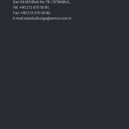
San.Sit.M5 Blok No:78 / İSTANBUL,
Tel: +90 212 670 50 81,
Fax: +90 212 670 50 82,
E-mail:istanbulbolge@armor.com.tr