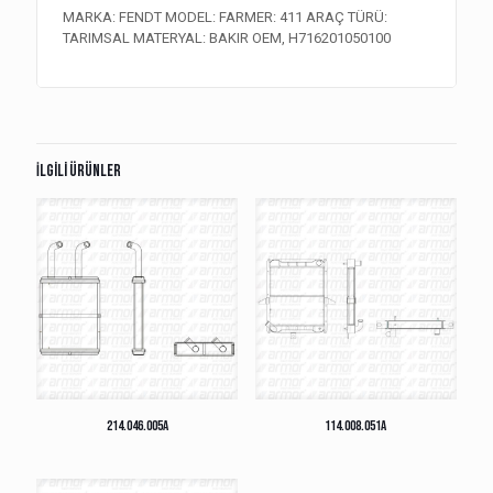
MARKA: FENDT MODEL: FARMER: 411 ARAÇ TÜRÜ:
TARIMSAL MATERYAL: BAKIR OEM, H716201050100
İlgili ürünler
214.046.005A
114.008.051A