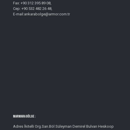
Fax: +90 312 395 89 08,
Cep: +90 532 482 26 48,
E-mail:ankarabolge@armor.com.tr
MARMARA BÖLGE :
Adres İkitelli Org.San.Böl Süleyman Demirel Bulvarı Heskoop