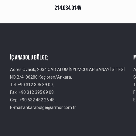
214.034.014A
İç Anadolu Bölge;
M
Adres Ovacık, 2034 CAD ALÜMİNYUMCULAR SANAYİ SİTESİ
A
NO:B/4, 06280 Keçiören/Ankara,
S
Tel: +90 312 395 89 09,
T
Fax: +90 312 395 89 08,
F
Cep: +90 532 482 26 48,
E
E-mail:ankarabolge@armor.com.tr