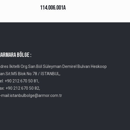
114.006.001A
ARMARA BÖLGE :
dres İkitelli Org.San.Böl Süleyman Demirel Bulvarı Heskoop
an.Sit.M5 Blok No:78 / İSTANBUL,
el: +90 212 670 50 81,
ax: +90 212 670 50 82,
-mail:istanbulbolge@armor.com.tr