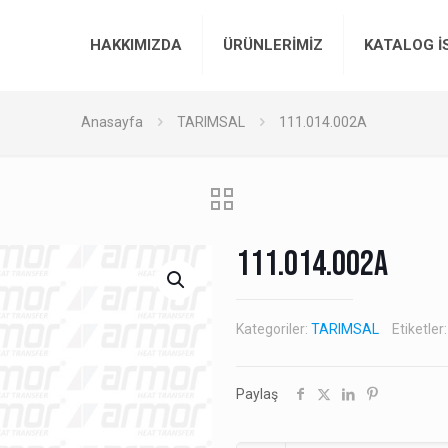
HAKKIMIZDA
ÜRÜNLERİMİZ
KATALOG İ
Anasayfa
TARIMSAL
111.014.002A
111.014.002A
Kategoriler:
TARIMSAL
Etiketler
Paylaş