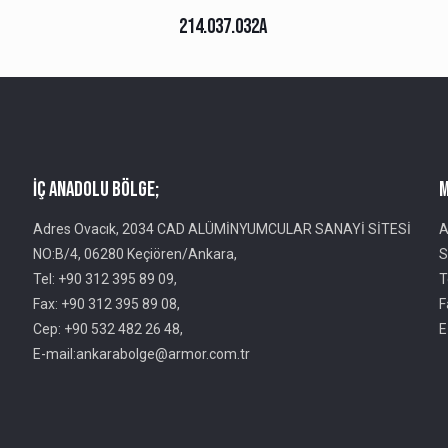
214.037.032A
İç Anadolu Bölge;
M
Adres Ovacık, 2034 CAD ALÜMİNYUMCULAR SANAYİ SİTESİ
A
NO:B/4, 06280 Keçiören/Ankara,
S
Tel: +90 312 395 89 09,
T
Fax: +90 312 395 89 08,
F
Cep: +90 532 482 26 48,
E
E-mail:ankarabolge@armor.com.tr