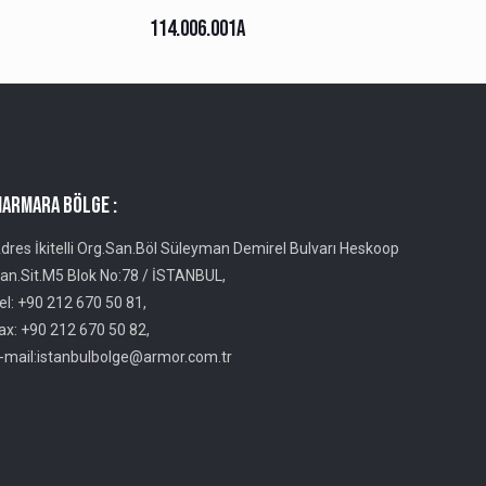
114.006.001A
ARMARA BÖLGE :
dres İkitelli Org.San.Böl Süleyman Demirel Bulvarı Heskoop
an.Sit.M5 Blok No:78 / İSTANBUL,
el: +90 212 670 50 81,
ax: +90 212 670 50 82,
-mail:istanbulbolge@armor.com.tr