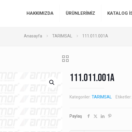
HAKKIMIZDA
ÜRÜNLERİMİZ
KATALOG İ
Anasayfa
TARIMSAL
111.011.001A
111.011.001A
Kategoriler:
TARIMSAL
Etiketler
Paylaş