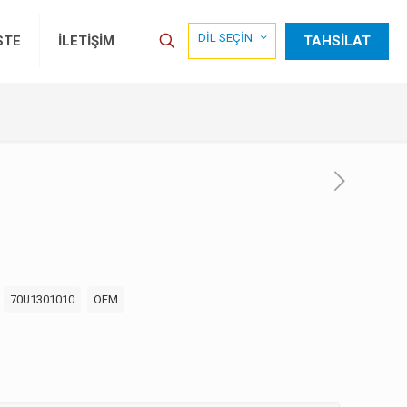
DİL SEÇİN
TAHSİLAT
STE
İLETİŞİM
:
70U1301010
OEM