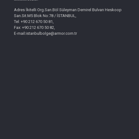
Adres İkitelli Org.San.Böl Süleyman Demirel Bulvarı Heskoop
San.Sit.M5 Blok No:78 / İSTANBUL,
Tel: +90 212 670 50 81,
Fax: +90 212 670 50 82,
E-mail:istanbulbolge@armor.com.tr