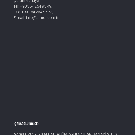
Çorum/Türkiye,
Tel: +90 364 254 95 49,
Fax: +90 364 254 95 53,
E-mail: info@armor.com.tr
İç Anadolu Bölge;
Adres Ovacık, 2034 CAD ALÜMİNYUMCULAR SANAYİ SİTESİ