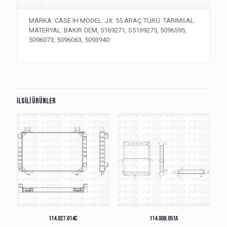
MARKA: CASE IH MODEL: JX: 55 ARAÇ TÜRÜ: TARIMSAL
MATERYAL: BAKIR OEM, 5169271, S5169275, 5096595,
5096073, 5096063, 5093940
İlgili ürünler
114.027.014C
114.008.051A