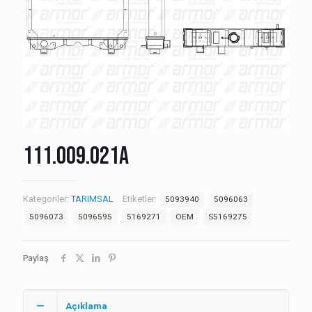
111.009.021A
Kategoriler:
TARIMSAL
Etiketler:
5093940
5096063
5096073
5096595
5169271
OEM
S5169275
Paylaş
Açıklama