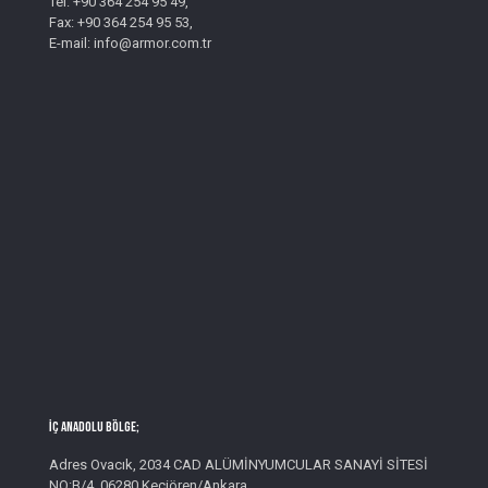
Tel: +90 364 254 95 49,
Fax: +90 364 254 95 53,
E-mail: info@armor.com.tr
İç Anadolu Bölge;
Adres Ovacık, 2034 CAD ALÜMİNYUMCULAR SANAYİ SİTESİ
NO:B/4, 06280 Keçiören/Ankara,