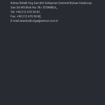
Adres İkitelli Org.San.Böl Süleyman Demirel Bulvarı Heskoop
San.Sit.M5 Blok No:78 / İSTANBUL,
Tel: +90 212 670 50 81,
Fax: +90 212 670 50 82,
E-mail:istanbulbolge@armor.com.tr