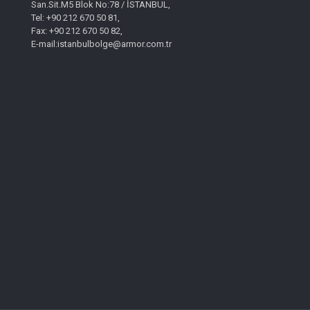
San.Sit.M5 Blok No:78 / İSTANBUL,
Tel: +90 212 670 50 81,
Fax: +90 212 670 50 82,
E-mail:istanbulbolge@armor.com.tr