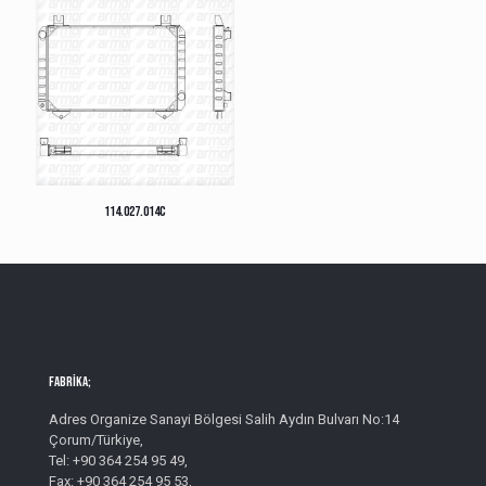
114.027.014C
Fabrika;
Adres Organize Sanayi Bölgesi Salih Aydın Bulvarı No:14
Çorum/Türkiye,
Tel: +90 364 254 95 49,
Fax: +90 364 254 95 53,