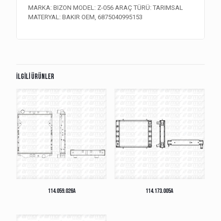
MARKA: BIZON MODEL: Z-056 ARAÇ TÜRÜ: TARIMSAL
MATERYAL: BAKIR OEM, 6875040995153
İlgili ürünler
114.059.026A
114.173.005A