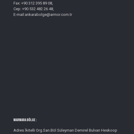
Fax: +90 312 395 89 08,
Cep: +90 532 482 26 48,
E-mail:ankarabolge@armor.com.tr
MARMARA BÖLGE :
Adres İkitelli Org.San.Böl Süleyman Demirel Bulvarı Heskoop