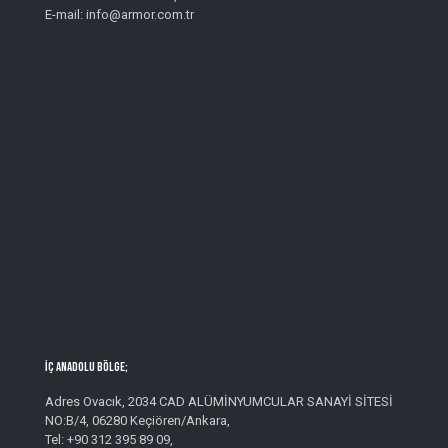
E-mail: info@armor.com.tr
İç Anadolu Bölge;
Adres Ovacık, 2034 CAD ALÜMİNYUMCULAR SANAYİ SİTESİ
NO:B/4, 06280 Keçiören/Ankara,
Tel: +90 312 395 89 09,