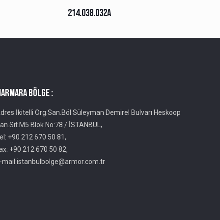
214.038.032A
ARMARA BÖLGE :
dres İkitelli Org.San.Böl Süleyman Demirel Bulvarı Heskoop
an.Sit.M5 Blok No:78 / İSTANBUL,
el: +90 212 670 50 81,
ax: +90 212 670 50 82,
-mail:istanbulbolge@armor.com.tr