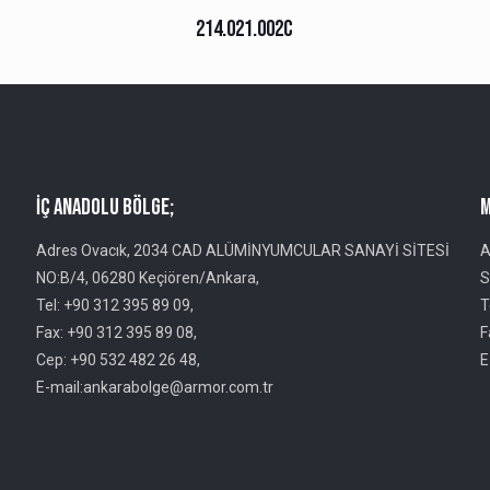
214.021.002C
İç Anadolu Bölge;
M
Adres Ovacık, 2034 CAD ALÜMİNYUMCULAR SANAYİ SİTESİ
A
NO:B/4, 06280 Keçiören/Ankara,
S
Tel: +90 312 395 89 09,
T
Fax: +90 312 395 89 08,
F
Cep: +90 532 482 26 48,
E
E-mail:ankarabolge@armor.com.tr