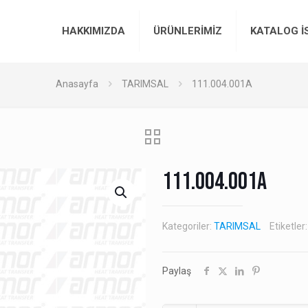
HAKKIMIZDA
ÜRÜNLERİMİZ
KATALOG İ
Anasayfa
TARIMSAL
111.004.001A
111.004.001A
Kategoriler:
TARIMSAL
Etiketler
Paylaş