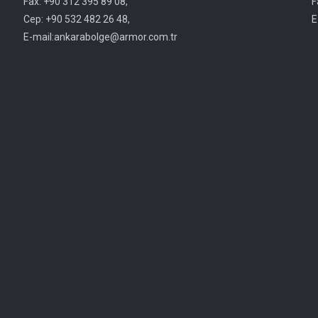
Fax: +90 312 395 89 08,
F
Cep: +90 532 482 26 48,
E
E-mail:ankarabolge@armor.com.tr