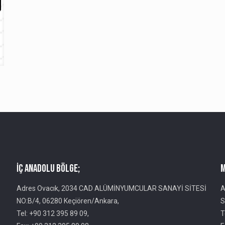
İç Anadolu Bölge;
M
Adres Ovacık, 2034 CAD ALÜMİNYUMCULAR SANAYİ SİTESİ
A
NO:B/4, 06280 Keçiören/Ankara,
S
Tel: +90 312 395 89 09,
T