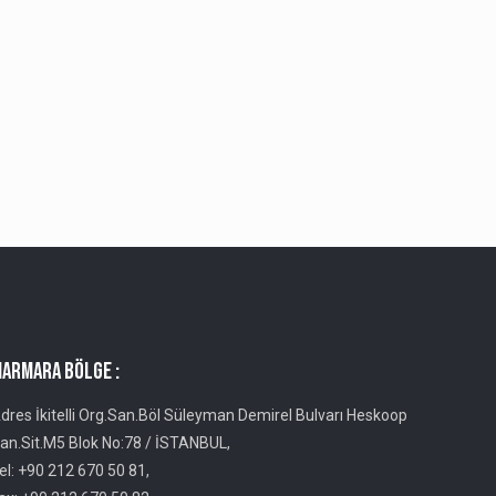
ARMARA BÖLGE :
dres İkitelli Org.San.Böl Süleyman Demirel Bulvarı Heskoop
an.Sit.M5 Blok No:78 / İSTANBUL,
el: +90 212 670 50 81,