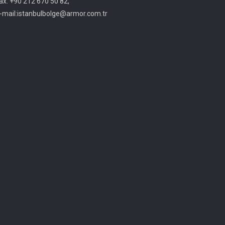
ax: +90 212 670 50 82,
-mail:istanbulbolge@armor.com.tr